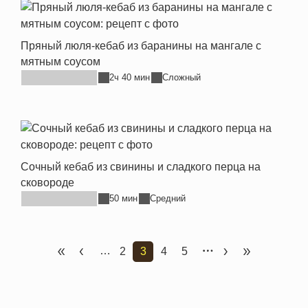
Пряный люля-кебаб из баранины на мангале с
мятным соусом
2ч 40 мин
Сложный
Сочный кебаб из свинины и сладкого перца на
сковороде
50 мин
Средний
…
2
3
4
5
Первая страница
Предыдущая страница
Страница
Текущая страница
Страница
Страница
Следующая стр
Последняя 