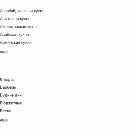
Азербайджанская кухня
Азиатская кухня
Американская кухня
Арабская кухня
Армянская кухня
Белорусская
ещё
Ближневосточная
Болгарская кухня
Британская кухня
8 марта
Венгерская кухня
Барбекю
Греческая кухня
Будние дни
Грузинская кухня
Бюджетные
Еврейская кухня
Весна
Европейская кухня
Выходные дни
ещё
Индийская кухня
Готовим с детьми
Испанская кухня
День игры