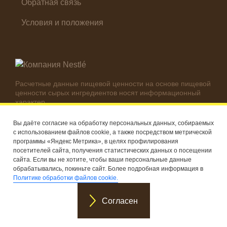
Обратная связь
Условия и положения
Расчетные данные пищевой ценности на основе пищевой
ценности сырых ингредиентов носят информационный
характер.
Реальные цифры могут отличаться в зависимости от
используемых ингредиентов.
Вы даёте согласие на обработку персональных данных, собираемых
с использованием файлов cookie, а также посредством метрической
© Компания Nestlé, 2026 г. Все права защищены
программы «Яндекс Метрика», в целях профилирования
посетителей сайта, получения статистических данных о посещении
®
Владелец товарных знаков: Société des Produits Nestlé S.A.
сайта. Если вы не хотите, чтобы ваши персональные данные
(Швейцария)
обрабатывались, покиньте сайт. Более подробная информация в
Политике обработки файлов cookie.
Согласен
®
®
Рецепты
Продукты
MAGGI
Мой MAGGI