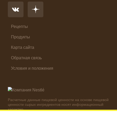
Первые блюда
Салат
Суп
Холодные закуски
Рецепты
Продукты
Карта сайта
Обратная связь
Условия и положения
Расчетные данные пищевой ценности на основе пищевой
ценности сырых ингредиентов носят информационный
характер.
Реальные цифры могут отличаться в зависимости от