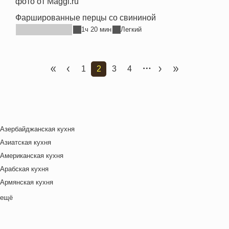
Фаршированные перцы со свининой
1ч 20 мин
Легкий
1
2
3
4
Первая страница
Предыдущая страница
Страница
Текущая страница
Страница
Страница
Следующая стран
Последняя ст
Азербайджанская кухня
Азиатская кухня
Американская кухня
Арабская кухня
Армянская кухня
Белорусская
ещё
Ближневосточная
Болгарская кухня