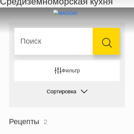
Средиземноморская кухня
Перейти к основному содержанию
Поиск
Фильтр
Сортировка
Рецепты
2