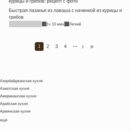
Быстрая лазанья из лаваша с начинкой из курицы и
грибов
1ч 10 мин
Легкий
1
2
3
4
Текущая страница
Страница
Страница
Страница
Следующая страница
Последняя стран
Азербайджанская кухня
Азиатская кухня
Американская кухня
Арабская кухня
Армянская кухня
Белорусская
ещё
Ближневосточная