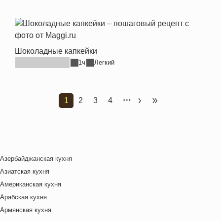
Шоколадные капкейки
1ч
Легкий
1
2
3
4
Текущая страница
Страница
Страница
Страница
Следующая страница
Последняя стран
Азербайджанская кухня
Азиатская кухня
Американская кухня
Арабская кухня
Армянская кухня