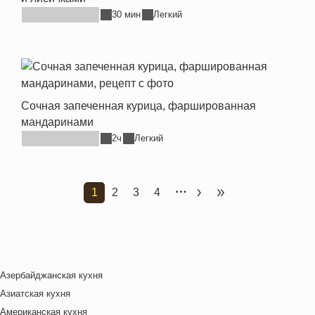
30 мин
Легкий
Сочная запеченная курица, фаршированная
мандаринами
2ч
Легкий
1
2
3
4
Текущая страница
Страница
Страница
Страница
Следующая страница
Последняя стран
Азербайджанская кухня
Азиатская кухня
Американская кухня