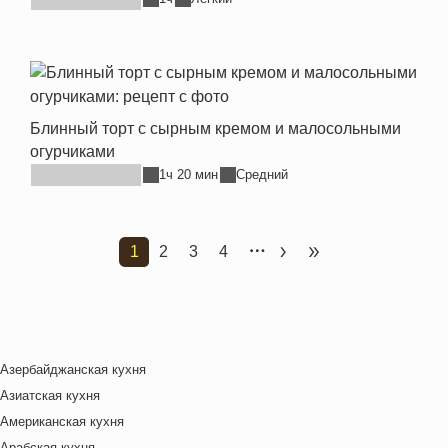
Блинный торт с сырным кремом и малосольными
огурчиками
1ч 20 мин
Средний
1
2
3
4
Текущая страница
Страница
Страница
Страница
Следующая страница
Последняя стран
Азербайджанская кухня
Азиатская кухня
Американская кухня
Арабская кухня