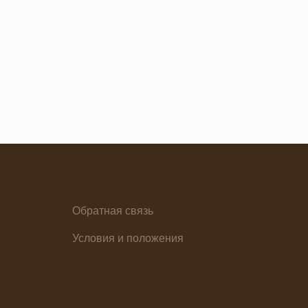
я основа
Ужин
Обратная связь
елия
Условия и положения