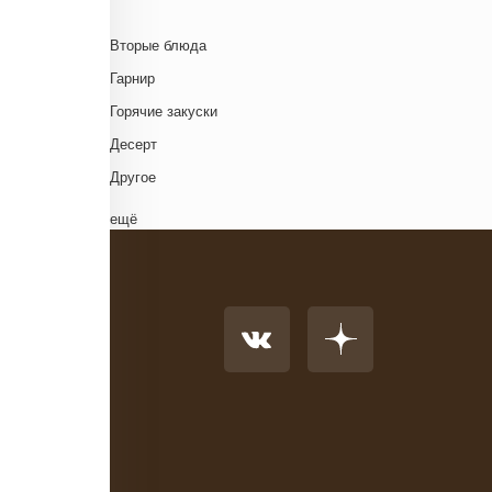
Британская кухня
Венгерская кухня
Д
Вторые блюда
Греческая кухня
Гарнир
Грузинская кухня
Д
Горячие закуски
Еврейская кухня
Д
Десерт
Европейская кухня
Д
Другое
Индийская кухня
Комплексный обед
ещё
Испанская кухня
Напиток
Итальянская кухня
Основное блюдо
Кавказская кухня
К
Первые блюда
Китайская кухня
Салат
Корейская кухня
Суп
Кухня фьюжн
Холодные закуски
Латиноамериканская кухня
Ливанская кухня
Н