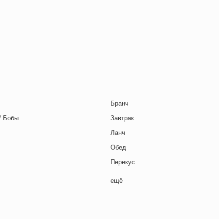
Бранч
/ Бобы
Завтрак
Ланч
Обед
Перекус
Полдник
ещё
Семейная кухня
Снеки