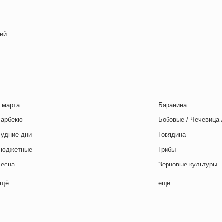
ий
 марта
Баранина
Барбекю
Бобовые / Чечевица 
Будние дни
Говядина
Бюджетные
Грибы
Весна
Зерновые культуры
Выходные дни
Картофель
ещё
ещё
отовим с детьми
Курица
День игры
Макароны / Лапша