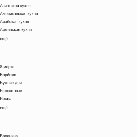
Азиатская кухня
Американская кухня
Арабская кухня
Армянская кухня
Белорусская
ещё
Ближневосточная
Болгарская кухня
Британская кухня
8 марта
Венгерская кухня
Барбекю
Греческая кухня
Будние дни
Грузинская кухня
Бюджетные
Еврейская кухня
Весна
Европейская кухня
Выходные дни
ещё
Индийская кухня
Готовим с детьми
Испанская кухня
День игры
Итальянская кухня
День матери
Кавказская кухня
Баранина