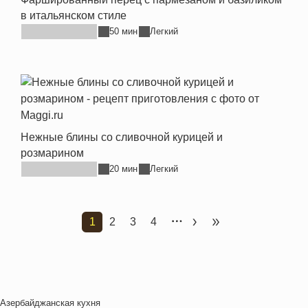
в итальянском стиле
50 мин
Легкий
Нежные блины со сливочной курицей и
розмарином
20 мин
Легкий
1
2
3
4
Текущая страница
Страница
Страница
Страница
Следующая страница
Последняя стран
Азербайджанская кухня