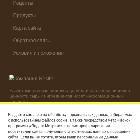
Холодные закуски
Рецепты
Продукты
Карта сайта
Обратная связь
Условия и положения
Расчетные данные пищевой ценности на основе пищевой
ценности сырых ингредиентов носят информационный
характер.
Реальные цифры могут отличаться в зависимости от
используемых ингредиентов.
Вы даёте согласие на обработку персональных данных, собираемых
с использованием файлов cookie, а также посредством метрической
© Компания Nestlé, 2026 г. Все права защищены
программы «Яндекс Метрика», в целях профилирования
посетителей сайта, получения статистических данных о посещении
®
Владелец товарных знаков: Société des Produits Nestlé S.A.
сайта. Если вы не хотите, чтобы ваши персональные данные
(Швейцария)