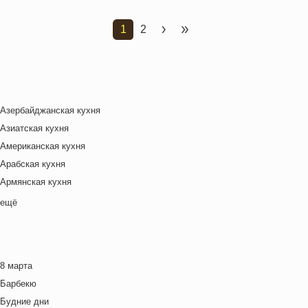
1
2
Текущая страница
Страница
Следующая страница
Последняя страница
Азербайджанская кухня
Азиатская кухня
Американская кухня
Арабская кухня
Армянская кухня
Белорусская
ещё
Ближневосточная
Болгарская кухня
Британская кухня
8 марта
Венгерская кухня
Барбекю
Греческая кухня
Будние дни
Грузинская кухня