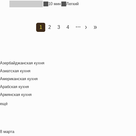
10 мин
Легкий
1
2
3
4
Текущая страница
Страница
Страница
Страница
Следующая страница
Последняя стран
Азербайджанская кухня
Азиатская кухня
Американская кухня
Арабская кухня
Армянская кухня
Белорусская
ещё
Ближневосточная
Болгарская кухня
Британская кухня
8 марта
Венгерская кухня