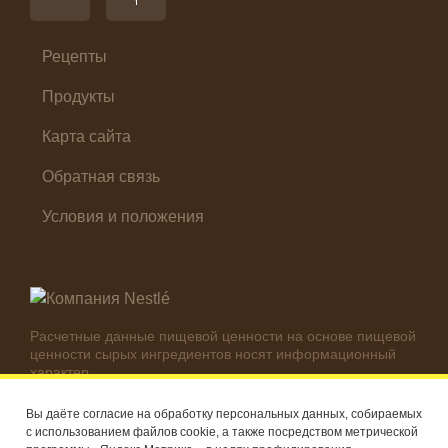
Салат
Суп
Холодные закуски
Рецепты
Продукты
Карта сайта
Обратная связь
Условия и положения
Расчетные данные пищевой ценности на основе пищевой
ценности сырых ингредиентов носят информационный
характер.
Реальные цифры могут отличаться в зависимости от
используемых ингредиентов.
Вы даёте согласие на обработку персональных данных, собираемых
с использованием файлов cookie, а также посредством метрической
© Компания Nestlé, 2026 г. Все права защищены