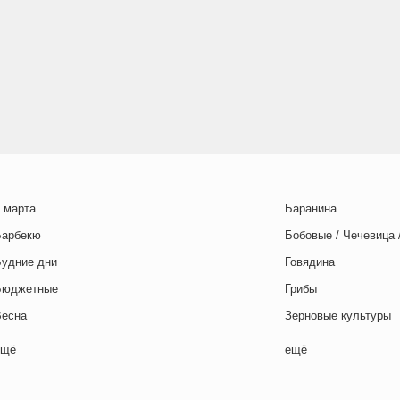
 марта
Баранина
Барбекю
Бобовые / Чечевица 
Будние дни
Говядина
Бюджетные
Грибы
Весна
Зерновые культуры
Выходные дни
Картофель
ещё
ещё
отовим с детьми
Курица
День игры
Макароны / Лапша