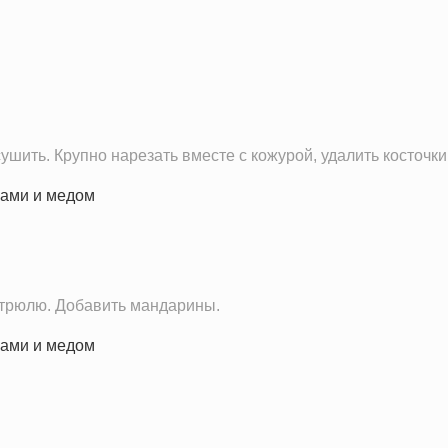
0.7 г
12.4 г
2.2 г
4.6 г
188.6 г
ить. Крупно нарезать вместе с кожурой, удалить косточки
9.0 мг
33.1 мг
55.6 мг
1.5 мг
327.5 мг
астрюлю. Добавить мандарины.
9.5 мг
12.2 IU
0.0 г