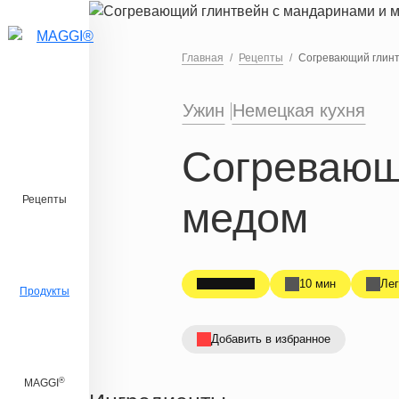
Перейти к основному содержанию
Главная
Рецепты
Согревающий глинт
Ужин
Немецкая кухня
Согревающ
Рецепты
медом
10 мин
Лег
Продукты
Добавить в избранное
®
MAGGI