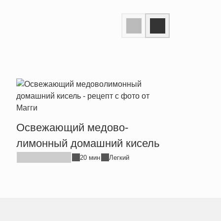
Квас
Освежающий медово-
лимонный домашний кисель
20 мин
Легкий