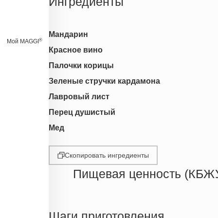
Ингредиенты
Мандарин
®
Мой MAGGI
Красное вино
Палочки корицы
Зеленые стручки кардамона
Лавровый лист
Перец душистый
Мед
Скопировать ингредиенты
Пищевая ценность (КБЖ
Энергетическая ценность
Жиры
Шаги приготовления