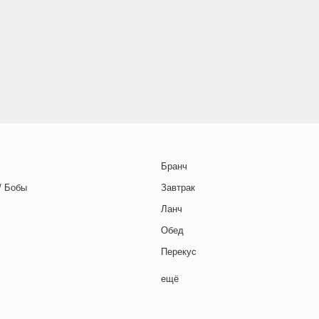
Бранч
/ Бобы
Завтрак
Ланч
Обед
Перекус
Полдник
ещё
Семейная кухня
Снеки