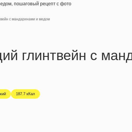
вейн с мандаринами и медом
ий глинтвейн с ман
кий
187.7 кКал