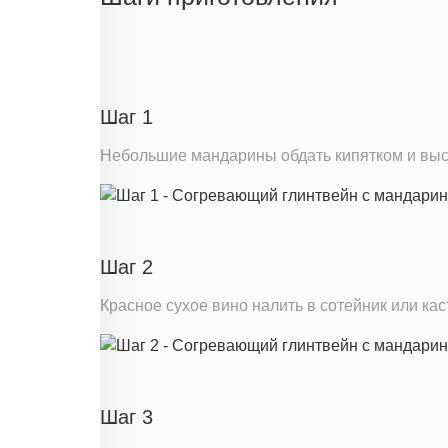
Белки
Углеводы
Пищевые волокна
Сахар
Шаг 1
Вода
Небольшие мандарины обдать кипятком и высуш
Натрий
Магний
Кальций
Железо
Шаг 2
Калий
Красное сухое вино налить в сотейник или к
Витамин С
Витамин А
Насыщенные жиры
Шаг 3
Информация для одной порции