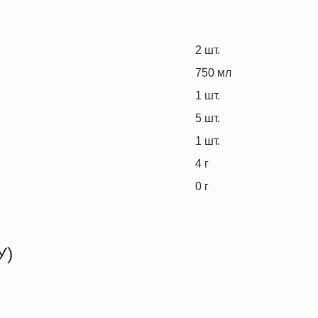
2
шт.
750
мл
1
шт.
5
шт.
1
шт.
4
г
0
г
У)
187.7 кКал
0.3 г