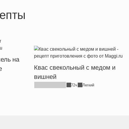
епты
ель на
Квас свекольный с медом и
е
вишней
72ч
Легкий