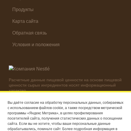
Продукты
Карта сайта
Обратная связь
Условия и положения
Расчетные данные пищевой ценности на основе пищевой
ценности сырых ингредиентов носят информационный
характер.
Реальные цифры могут отличаться в зависимости от
используемых ингредиентов.
Вы даёте согласие на обработку персональных данных, собираемых
с использованием файлов cookie, а также посредством метрической
© Компания Nestlé, 2026 г. Все права защищены
программы «Яндекс Метрика», в целях профилирования
посетителей сайта, получения статистических данных о посещении
®
Владелец товарных знаков: Société des Produits Nestlé S.A.
сайта. Если вы не хотите, чтобы ваши персональные данные
(Швейцария)
обрабатывались, покиньте сайт. Более подробная информация в