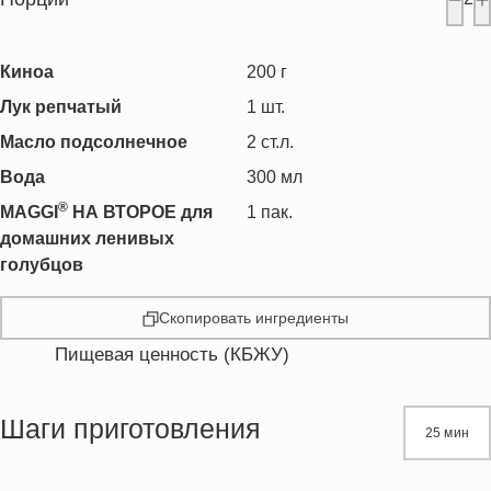
Киноа
200
г
Лук репчатый
1
шт.
Масло подсолнечное
2
ст.л.
Вода
300
мл
®
MAGGI
НА ВТОРОЕ для
1
пак.
домашних ленивых
голубцов
Скопировать ингредиенты
Пищевая ценность (КБЖУ)
Энергетическая ценность
566.0 кКал
Жиры
23.7 г
Шаги приготовления
25 мин
Белки
15.3 г
Углеводы
73.2 г