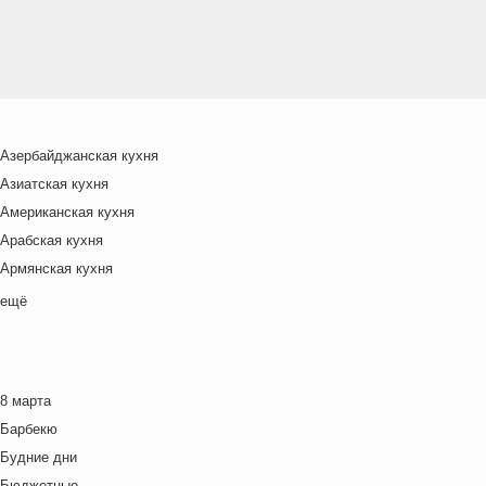
Азербайджанская кухня
Азиатская кухня
Американская кухня
Арабская кухня
Армянская кухня
Белорусская
ещё
Ближневосточная
Болгарская кухня
Британская кухня
8 марта
Венгерская кухня
Барбекю
Греческая кухня
Будние дни
Грузинская кухня
Бюджетные