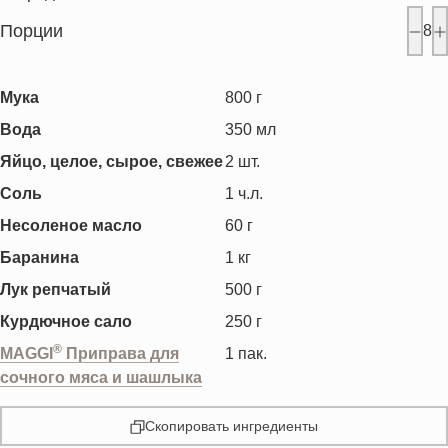
Порции
8
Мука
800
г
Вода
350
мл
Яйцо, целое, сырое, свежее
2
шт.
Соль
1
ч.л.
Несоленое масло
60
г
Баранина
1
кг
Лук репчатый
500
г
Курдючное сало
250
г
®
MAGGI
Приправа для
1
пак.
сочного мяса и шашлыка
Скопировать ингредиенты