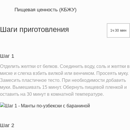
Пищевая ценность (КБЖУ)
Энергетическая ценность
980.9 кКал
Жиры
53.6 г
Шаги приготовления
1ч 30 мин
Белки
49.5 г
Углеводы
78.8 г
Шаг 1
Информация для одной порции
Отделить желтки от белков. Соединить воду, соль и желтки в
миске и слегка взбить вилкой или венчиком. Просеять муку.
Замесить пластичное тесто. При необходимости добавить
муки. Вымешивать 15 минут. Обернуть пищевой пленкой и
оставить на 30 минут в комнатной температуре.
Шаг 2