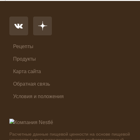
Напиток
Основное блюдо
Первые блюда
Салат
Суп
Холодные закуски
Рецепты
Продукты
Карта сайта
Обратная связь
Условия и положения
Расчетные данные пищевой ценности на основе пищевой
ценности сырых ингредиентов носят информационный