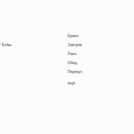
Бранч
/ Бобы
Завтрак
Ланч
Обед
Перекус
Полдник
ещё
Семейная кухня
Снеки
я основа
Ужин