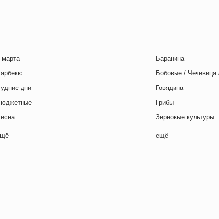
 марта
Баранина
Барбекю
Бобовые / Чечевица 
Будние дни
Говядина
Бюджетные
Грибы
Весна
Зерновые культуры
Выходные дни
Картофель
ещё
ещё
отовим с детьми
Курица
День игры
Макароны / Лапша
День матери
Молочная / Кремова
ень отца
Морепродукты
День Рождения
Овощи