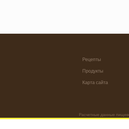
ень святого Валентина
Постные блюда
етская вечеринка
Птица
етский ланч-бокс
Рис
Для двоих
Рыба
Закуски
Свинина
Зима
Супы
итайский Новый год
Сыр
Рецепты
Ланч бокс для взрослых
Фрукты
Лето
Хлебобулочные изд
Продукты
Масленица
Яйца
Карта сайта
Новый год
очь кино
Осень
Пасха
Расчетные данные пищево
ингредиентов носят инфо
Праздничное меню
Реальные цифры могут от