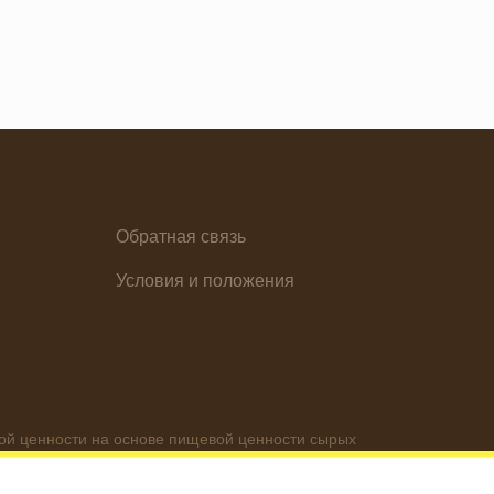
Обратная связь
елия
Условия и положения
й ценности на основе пищевой ценности сырых
рмационный характер.
личаться в зависимости от используемых