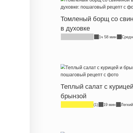
Томленый борщ со сви
в духовке
1ч 58 мин
Средн
Теплый салат с курицей
брынзой
(1)
19 мин
Легкий