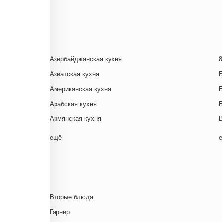
Азербайджанская кухня
8
Азиатская кухня
Американская кухня
Арабская кухня
Армянская кухня
Белорусская
ещё
Ближневосточная
Г
Болгарская кухня
Британская кухня
Венгерская кухня
Д
Вторые блюда
Греческая кухня
Гарнир