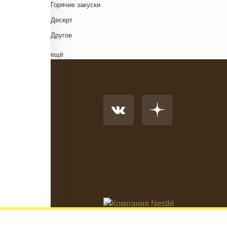
Грузинская кухня
Д
Горячие закуски
Еврейская кухня
Д
Десерт
Европейская кухня
Д
Другое
Индийская кухня
Комплексный обед
ещё
Испанская кухня
Напиток
Итальянская кухня
Основное блюдо
Кавказская кухня
К
Первые блюда
Китайская кухня
Салат
Корейская кухня
Суп
Кухня фьюжн
Холодные закуски
Латиноамериканская кухня
Ливанская кухня
Н
Марокканская
Мексиканская кухня
Местная кухня