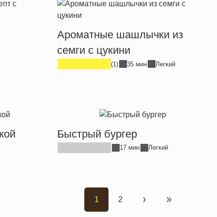
Ароматные шашлычки из
семги с цукини
(1)
35 мин
Легкий
кой
Быстрый бургер
17 мин
Легкий
1
2
Текущая страница
Страница
Следующая страни
Последняя с