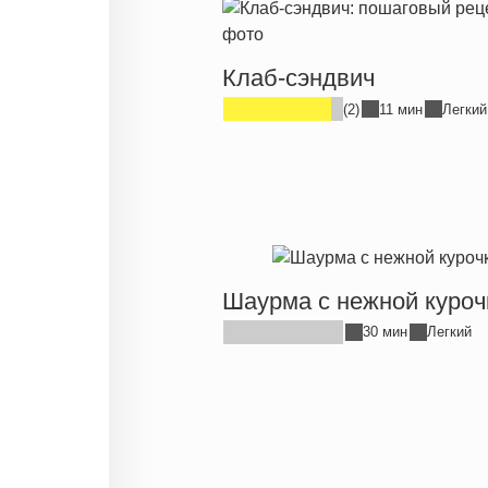
Клаб-сэндвич
(2)
11 мин
Легкий
Шаурма с нежной куроч
30 мин
Легкий