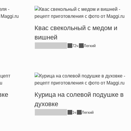
Квас свекольный с медом и
вишней
72ч
Легкий
вке
Курица на солевой подушке в
духовке
1ч
Легкий