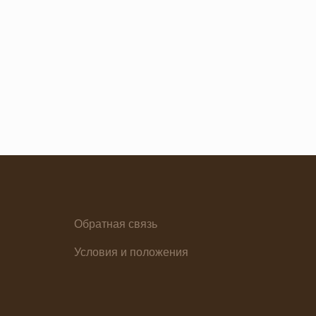
я основа
Ужин
Обратная связь
елия
Условия и положения