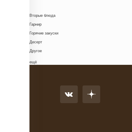
Британская кухня
Венгерская кухня
Д
Вторые блюда
Греческая кухня
Гарнир
Грузинская кухня
Д
Горячие закуски
Еврейская кухня
Д
Десерт
Европейская кухня
Д
Другое
Индийская кухня
Комплексный обед
ещё
Испанская кухня
Напиток
Итальянская кухня
Основное блюдо
Кавказская кухня
К
Первые блюда
Китайская кухня
Салат
Корейская кухня
Суп
Кухня фьюжн
Холодные закуски
Латиноамериканская кухня
Ливанская кухня
Н