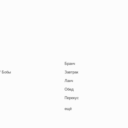
я страница
ледняя страница
Бранч
/ Бобы
Завтрак
Ланч
Обед
Перекус
Полдник
ещё
Семейная кухня
Снеки