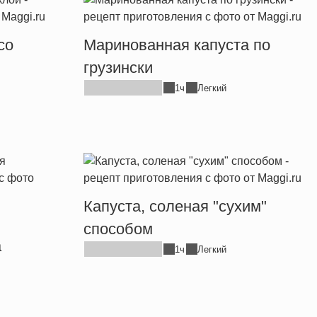
со
Маринованная капуста по
грузински
1ч
Легкий
Капуста, соленая "сухим"
способом
а
1ч
Легкий