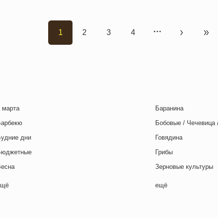
1
2
3
4
Текущая страница
Страница
Страница
Страница
Следующа
Пос
 марта
Баранина
Барбекю
Бобовые / Чечевица 
Будние дни
Говядина
Бюджетные
Грибы
Весна
Зерновые культуры
Выходные дни
Картофель
ещё
ещё
отовим с детьми
Курица
День игры
Макароны / Лапша