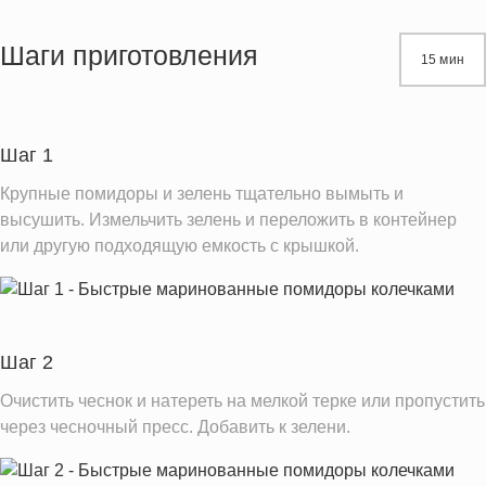
Энергетическая ценность
46.4 кКал
Жиры
3.8 г
Шаги приготовления
15 мин
Белки
0.7 г
Углеводы
2.9 г
Пищевые волокна
0.8 г
Шаг 1
Сахар
1.6 г
Крупные помидоры и зелень тщательно вымыть и
Вода
65.6 г
высушить. Измельчить зелень и переложить в контейнер
или другую подходящую емкость с крышкой.
Натрий
1094.3 мг
Магний
9.5 мг
Кальций
15.7 мг
Железо
0.4 мг
Шаг 2
Калий
164.9 мг
Очистить чеснок и натереть на мелкой терке или пропустить
Фолиевая кислота
через чесночный пресс. Добавить к зелени.
12.4 мкг
Витамин С
10.3 мг