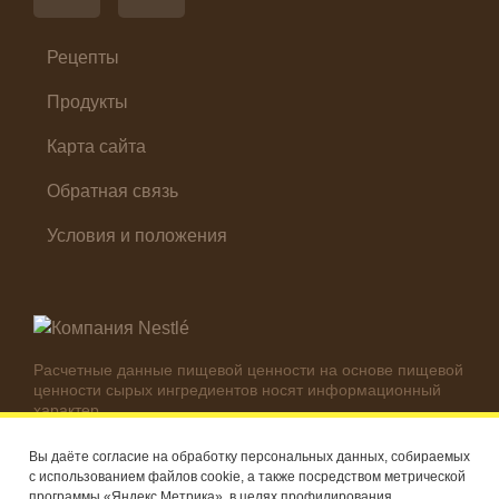
Суп
Холодные закуски
Рецепты
Продукты
Карта сайта
Обратная связь
Условия и положения
Расчетные данные пищевой ценности на основе пищевой
ценности сырых ингредиентов носят информационный
характер.
Реальные цифры могут отличаться в зависимости от
используемых ингредиентов.
Вы даёте согласие на обработку персональных данных, собираемых
с использованием файлов cookie, а также посредством метрической
© Компания Nestlé, 2026 г. Все права защищены
программы «Яндекс Метрика», в целях профилирования