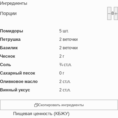
Ингредиенты
Порции
8
Помидоры
5
шт.
Петрушка
2
веточки
Базилик
2
веточки
Чеснок
2
г
Соль
¾
ст.л.
Сахарный песок
0
г
Оливковое масло
2
ст.л.
Винный уксус
2
ст.л.
Скопировать ингредиенты
Пищевая ценность (КБЖУ)