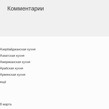
Комментарии
Азербайджанская кухня
Азиатская кухня
Американская кухня
Арабская кухня
Армянская кухня
Белорусская
ещё
Ближневосточная
Болгарская кухня
Британская кухня
8 марта
Венгерская кухня