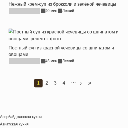
Нежный крем-суп из брокколи и зелёной чечевицы
40 мин
Легкий
Постный суп из красной чечевицы со шпинатом и
овощами
45 мин
Легкий
1
2
3
4
Текущая страница
Страница
Страница
Страница
Следующая страница
Последняя стран
Азербайджанская кухня
Азиатская кухня