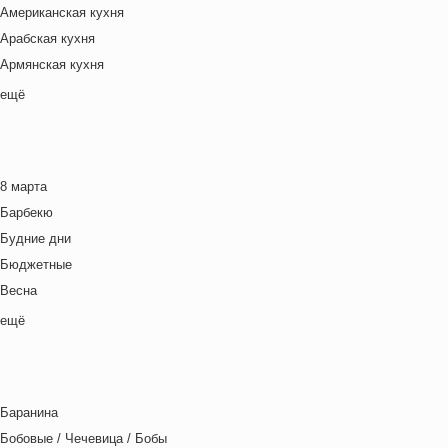
Американская кухня
Арабская кухня
Армянская кухня
Белорусская
ещё
Ближневосточная
Болгарская кухня
Британская кухня
8 марта
Венгерская кухня
Барбекю
Греческая кухня
Будние дни
Грузинская кухня
Бюджетные
Еврейская кухня
Весна
Европейская кухня
Выходные дни
ещё
Индийская кухня
Готовим с детьми
Испанская кухня
День игры
Итальянская кухня
День матери
Кавказская кухня
Баранина
День отца
Китайская кухня
Бобовые / Чечевица / Бобы
День Рождения