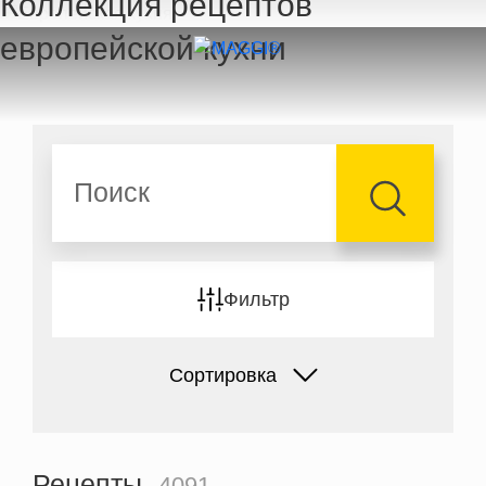
Коллекция рецептов
Перейти к основному содержанию
европейской кухни
Поиск
Фильтр
Сортировка
Рецепты
4091