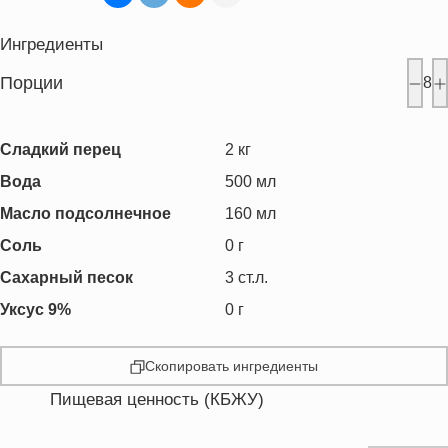
Ингредиенты
Порции
8
Сладкий перец
2
кг
Вода
500
мл
Масло подсолнечное
160
мл
Соль
0
г
Сахарный песок
3
ст.л.
Уксус 9%
0
г
Скопировать ингредиенты
Пищевая ценность (КБЖУ)
Энергетическая ценность
250.8 кКал