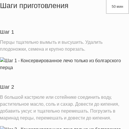
Жиры
19.1 г
Шаги приготовления
50 мин
Белки
2.5 г
Углеводы
20.7 г
Пищевые волокна
2.3 г
Шаг 1
Сахар
15.4 г
Перцы тщательно вымыть и высушить. Удалить
Вода
292.8 г
плодоножки, семена и крупно порезать.
Натрий
6.3 мг
Магний
31.3 мг
Кальций
33.8 мг
Железо
1.2 мг
Шаг 2
Калий
530.1 мг
В большой кастрюле или сотейнике соединить воду,
Фолиевая кислота
растительное масло, соль и сахар. Довести до кипения,
65.0 мкг
добавить уксус и тщательно перемешать. Погрузить в
Витамин С
458.8 мг
маринад перцы, перемешать и довести до кипения.
Витамин А
25.0 IU