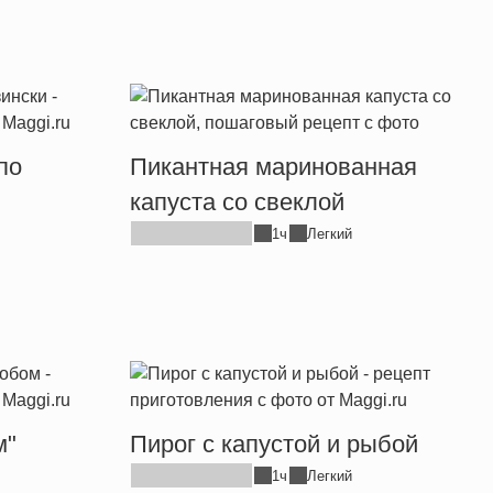
по
Пикантная маринованная
капуста со свеклой
1ч
Легкий
м"
Пирог с капустой и рыбой
1ч
Легкий