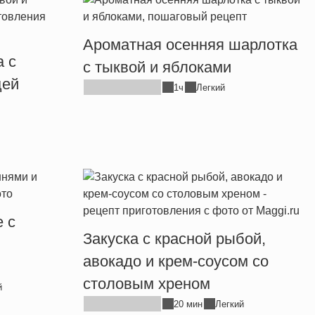
Ароматная осенняя шарлотка
а с
с тыквой и яблоками
цей
1ч
Легкий
 с
Закуска с красной рыбой,
авокадо и крем-соусом со
столовым хреном
й
20 мин
Легкий