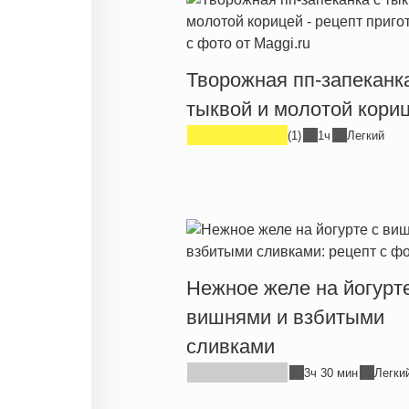
Творожная пп-запеканк
тыквой и молотой кори
(1)
1ч
Легкий
Нежное желе на йогурте
вишнями и взбитыми
сливками
3ч 30 мин
Легки