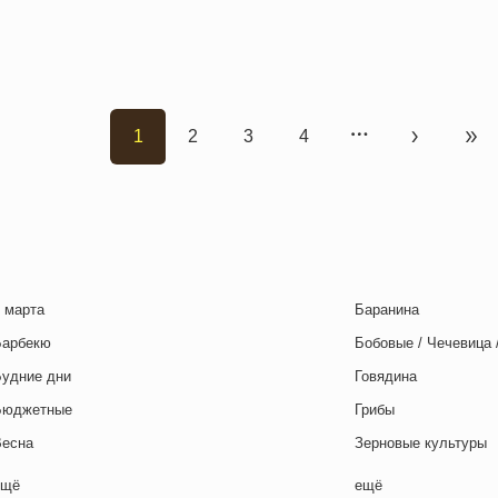
1
2
3
4
Текущая страница
Страница
Страница
Страница
Следующа
Пос
 марта
Баранина
Барбекю
Бобовые / Чечевица 
Будние дни
Говядина
Бюджетные
Грибы
Весна
Зерновые культуры
Выходные дни
Картофель
ещё
ещё