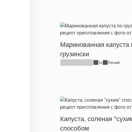
Маринованная капуста 
грузински
1ч
Легкий
Капуста, соленая "сухи
способом