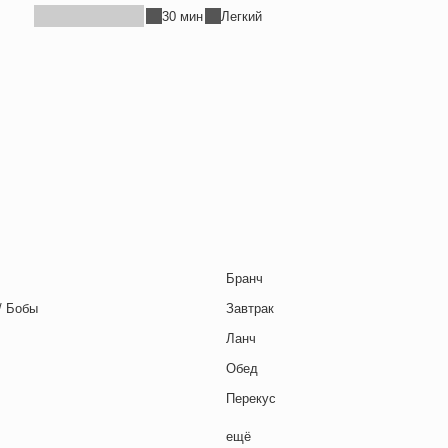
30 мин
Легкий
я страница
ледняя страница
Бранч
/ Бобы
Завтрак
Ланч
Обед
Перекус
Полдник
ещё