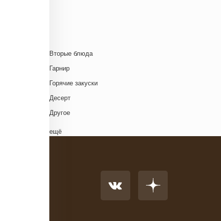
Ближневосточная
Г
Болгарская кухня
Британская кухня
Венгерская кухня
Д
Вторые блюда
Греческая кухня
Гарнир
Грузинская кухня
Д
Горячие закуски
Еврейская кухня
Д
Десерт
Европейская кухня
Д
Другое
Индийская кухня
Комплексный обед
ещё
Испанская кухня
Напиток
Итальянская кухня
Основное блюдо
Кавказская кухня
К
Первые блюда
Китайская кухня
Салат
Корейская кухня
Суп
Кухня фьюжн
Холодные закуски