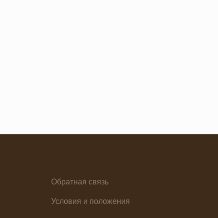
Семейная кухня
Снеки
я основа
Ужин
Обратная связь
елия
Условия и положения