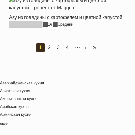
Азу из говядины с картофелем и цветной капустой
1ч
Средний
1
2
3
4
Текущая страница
Страница
Страница
Страница
Следующая страница
Последняя стран
Азербайджанская кухня
Азиатская кухня
Американская кухня
Арабская кухня
Армянская кухня
Белорусская
ещё
Ближневосточная