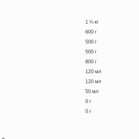
1 ¼
кг
600
г
500
г
500
г
800
г
120
мл
120
мл
50
мл
0
г
0
г