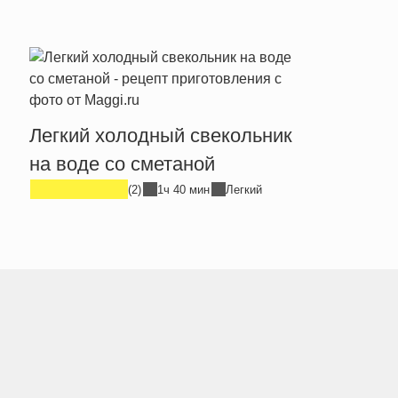
Легкий холодный свекольник
Легк
на воде со сметаной
бакл
(2)
1ч 40 мин
Легкий