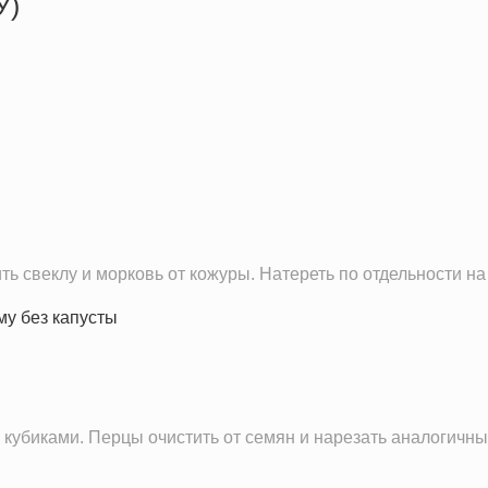
У)
279.6 кКал
14.7 г
5.5 г
34.6 г
9.4 г
177.9 мг
80.0 мг
 свеклу и морковь от кожуры. Натереть по отдельности на 
2.2 мг
1157.8 мг
1.6 г
и кубиками. Перцы очистить от семян и нарезать аналогич