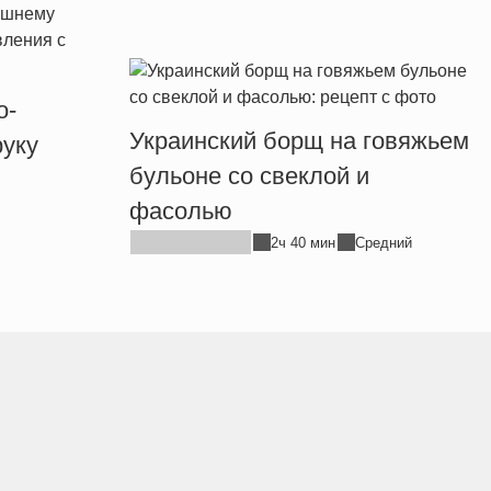
о-
Украинский борщ на говяжьем
уку
бульоне со свеклой и
фасолью
2ч 40 мин
Средний