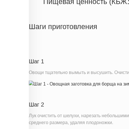
Пищевая ценность (КБЖ
Энергетическая ценность
Жиры
Шаги приготовления
Белки
Углеводы
Пищевые волокна
Натрий
Шаг 1
Кальций
Овощи тщательно вымыть и высушить. Очистить
Железо
Калий
Насыщенные жиры
Шаг 2
Информация для одной порции
Лук очистить от шелухи, нарезать небольшим
среднего размера, удаляя плодоножки.