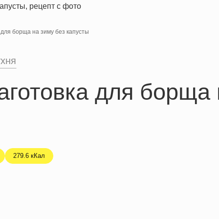
для борща на зиму без капусты
ухня
готовка для борща 
279.6 кКал