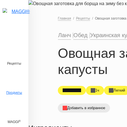
Перейти к основному содержанию
Главная
Рецепты
Овощная заготовка 
Ланч
Обед
Украинская к
Овощная за
Рецепты
капусты
1ч
Легкий
Продукты
Добавить в избранное
®
MAGGI