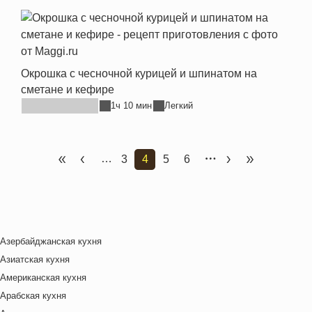
Окрошка с чесночной курицей и шпинатом на
сметане и кефире
1ч 10 мин
Легкий
…
3
4
5
6
Первая страница
Предыдущая страница
Страница
Текущая страница
Страница
Страница
Следующая стр
Последняя 
Азербайджанская кухня
Азиатская кухня
Американская кухня
Арабская кухня