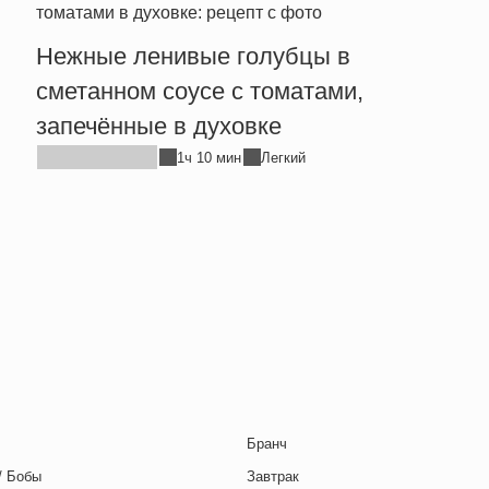
Нежные ленивые голубцы в
сметанном соусе с томатами,
запечённые в духовке
1ч 10 мин
Легкий
я страница
ледняя страница
Бранч
/ Бобы
Завтрак