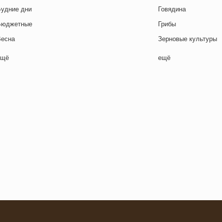
Будние дни
Говядина
Бюджетные
Грибы
Весна
Зерновые культуры
Выходные дни
Картофель
ещё
ещё
отовим с детьми
Курица
День игры
Макароны / Лапша
День матери
Молочная / Кремова
ень отца
Морепродукты
День Рождения
Овощи
ень святого Валентина
Постные блюда
етская вечеринка
Птица
етский ланч-бокс
Рис
Для двоих
Рыба
Закуски
Свинина
Зима
Супы