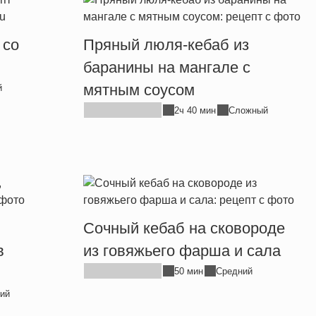
 со
Пряный люля-кебаб из
баранины на мангале с
мятным соусом
й
2ч 40 мин
Сложный
Сочный кебаб на сковороде
в
из говяжьего фарша и сала
50 мин
Средний
ий