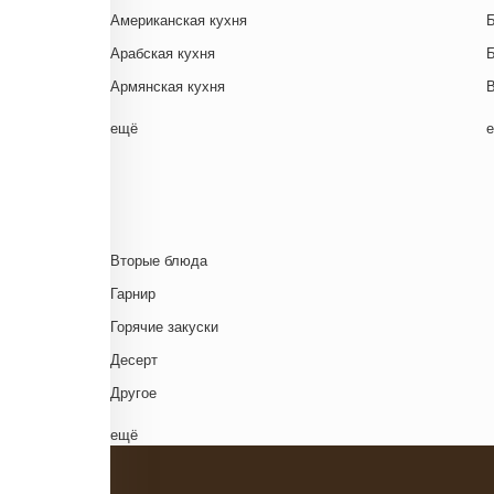
Американская кухня
Арабская кухня
Армянская кухня
Белорусская
ещё
Ближневосточная
Г
Болгарская кухня
Британская кухня
Венгерская кухня
Д
Вторые блюда
Греческая кухня
Гарнир
Грузинская кухня
Д
Горячие закуски
Еврейская кухня
Д
Десерт
Европейская кухня
Д
Другое
Индийская кухня
Комплексный обед
ещё
Испанская кухня
Напиток
Итальянская кухня
Основное блюдо