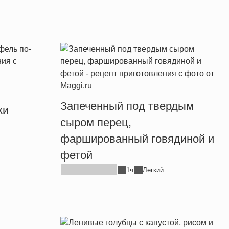
Запеченный под твердым
ки
сыром перец,
фаршированный говядиной и
фетой
1ч
Легкий