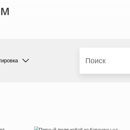
ем
Поиск
тировка