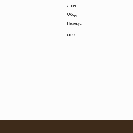
Ланч
Обед
Перекус
Полдник
ещё
Семейная кухня
Снеки
я основа
Ужин