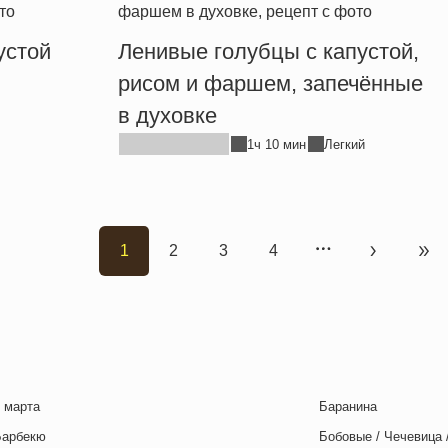
устой
Ленивые голубцы с капустой,
рисом и фаршем, запечённые
в духовке
1ч 10 мин
Легкий
1
2
3
4
Текущая страница
Страница
Страница
Страница
Следующа
Пос
 марта
Баранина
Барбекю
Бобовые / Чечевица 