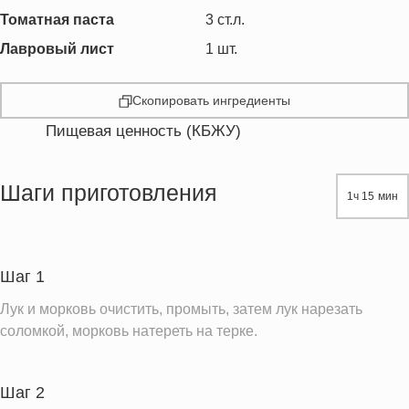
Томатная паста
3
ст.л.
Лавровый лист
1
шт.
Скопировать ингредиенты
Пищевая ценность (КБЖУ)
Энергетическая ценность
256.7 кКал
Жиры
18.2 г
Шаги приготовления
1ч 15 мин
Белки
9.5 г
Углеводы
12.5 г
Пищевые волокна
4.4 г
Шаг 1
Натрий
64.4 мг
Лук и морковь очистить, промыть, затем лук нарезать
Кальций
99.8 мг
соломкой, морковь натереть на терке.
Железо
1.8 мг
Калий
796.0 мг
Шаг 2