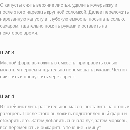
Насыщенные жиры
4.4 г
С капусты снять верхние листья, удалить кочерыжку и
Добавленный сахар
после этого нарезать крупной соломкой. Далее переложить
7.5 ч.л.
нарезанную капусту в глубокую емкость, посыпать солью,
Информация для одной порции
сахаром, тщательно помять руками и оставить на
некоторое время.
Шаг 3
Мясной фарш выложить в емкость, приправить солью,
молотым перцем и тщательно перемешать руками. Чеснок
очистить и пропустить через пресс.
Шаг 4
В сотейник влить растительное масло, поставить на огонь и
разогреть. После этого выложить подготовленный фарш и
обжарить его. Затем добавить сначала лук, затем морковь,
все перемешать и обжарить в течение 5 минут.