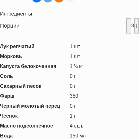
Ингредиенты
Порции
8
Лук репчатый
1
шт.
Морковь
1
шт.
Капуста белокочанная
1 ⅓
кг
Соль
0
г
Сахарный песок
0
г
Фарш
350
г
Черный молотый перец
0
г
Чеснок
1
г
Масло подсолнечное
4
ст.л.
Вода
150
мл