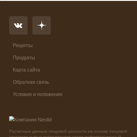
Напиток
Основное блюдо
Первые блюда
Салат
Суп
Холодные закуски
Рецепты
Продукты
Карта сайта
Обратная связь
Условия и положения
Расчетные данные пищевой ценности на основе пищевой
ценности сырых ингредиентов носят информационный