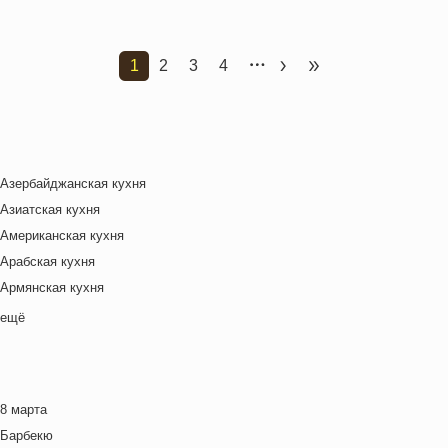
1
2
3
4
Текущая страница
Страница
Страница
Страница
Следующая страница
Последняя стран
Азербайджанская кухня
Азиатская кухня
Американская кухня
Арабская кухня
Армянская кухня
Белорусская
ещё
Ближневосточная
Болгарская кухня
Британская кухня
8 марта
Венгерская кухня
Барбекю
Греческая кухня