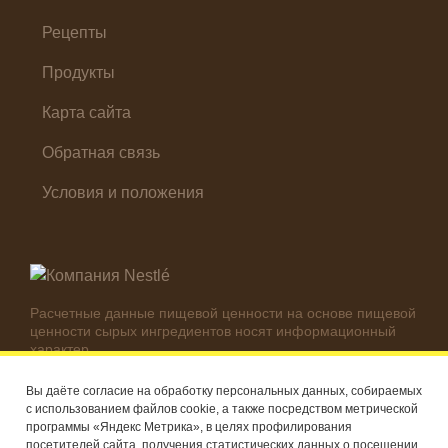
Суп
Холодные закуски
Рецепты
Продукты
Карта сайта
Обратная связь
Условия и положения
Расчетные данные пищевой ценности на основе пищевой
ценности сырых ингредиентов носят информационный
характер.
Реальные цифры могут отличаться в зависимости от
используемых ингредиентов.
Вы даёте согласие на обработку персональных данных, собираемых
с использованием файлов cookie, а также посредством метрической
© Компания Nestlé, 2026 г. Все права защищены
программы «Яндекс Метрика», в целях профилирования
посетителей сайта, получения статистических данных о посещении