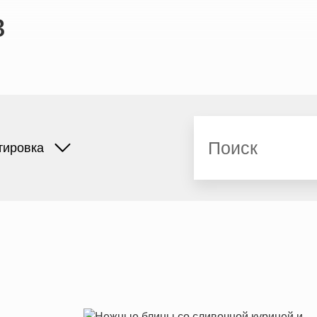
в
Поиск
тировка