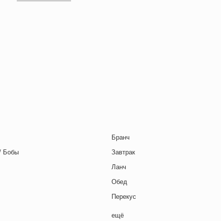
я страница
ледняя страница
Бранч
/ Бобы
Завтрак
Ланч
Обед
Перекус
Полдник
ещё