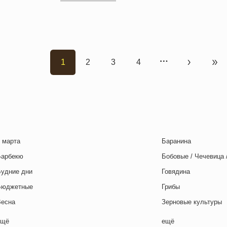
1
2
3
4
Текущая страница
Страница
Страница
Страница
Следующа
Пос
 марта
Баранина
Барбекю
Бобовые / Чечевица 
Будние дни
Говядина
Бюджетные
Грибы
Весна
Зерновые культуры
Выходные дни
Картофель
ещё
ещё