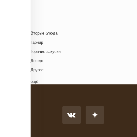
Ближневосточная
Г
Болгарская кухня
Британская кухня
Венгерская кухня
Д
Вторые блюда
Греческая кухня
Гарнир
Грузинская кухня
Д
Горячие закуски
Еврейская кухня
Д
Десерт
Европейская кухня
Д
Другое
Индийская кухня
Комплексный обед
ещё
Испанская кухня
Напиток
Итальянская кухня
Основное блюдо
Кавказская кухня
К
Первые блюда
Китайская кухня
Салат
Корейская кухня
Суп
Кухня фьюжн
Холодные закуски