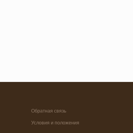
Семейная кухня
Снеки
я основа
Ужин
Обратная связь
елия
Условия и положения