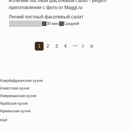
Легкий постный фасолевый салат
30 мин
Средний
1
2
3
4
Текущая страница
Страница
Страница
Страница
Следующая страница
Последняя стран
Азербайджанская кухня
Азиатская кухня
Американская кухня
Арабская кухня
Армянская кухня
Белорусская
ещё
Ближневосточная