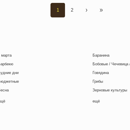
1
2
Текущая страница
Страница
Следующая страни
Последняя с
 марта
Баранина
Барбекю
Бобовые / Чечевица 
Будние дни
Говядина
Бюджетные
Грибы
Весна
Зерновые культуры
Выходные дни
Картофель
ещё
ещё
отовим с детьми
Курица
День игры
Макароны / Лапша
День матери
Молочная / Кремова