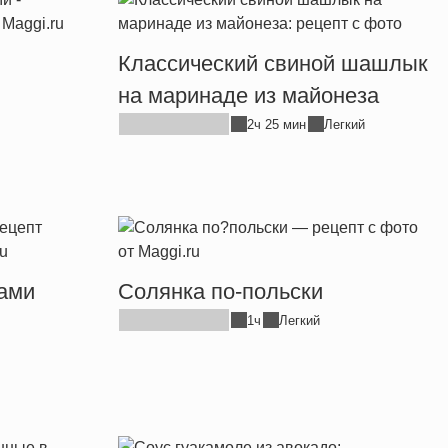
Классический свиной шашлык
на маринаде из майонеза
2ч 25 мин
Легкий
ами
Солянка по-польски
1ч
Легкий