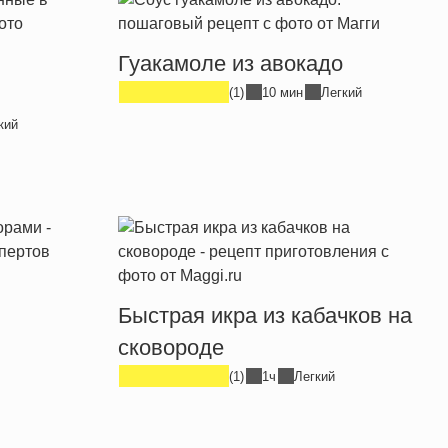
Гуакамоле из авокадо
(1)
10 мин
Легкий
кий
Быстрая икра из кабачков на
сковороде
(1)
1ч
Легкий