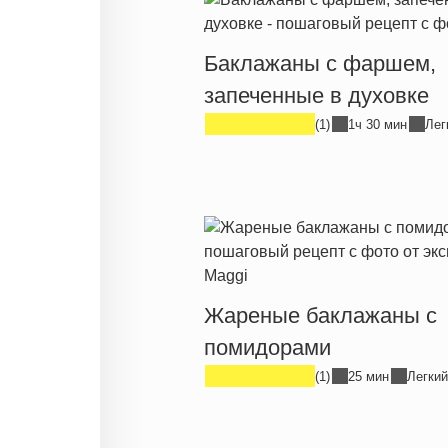
Баклажаны с фаршем,
запеченные в духовке
(1)
1ч 30 мин
Лег
Жареные баклажаны с
помидорами
(1)
25 мин
Легкий