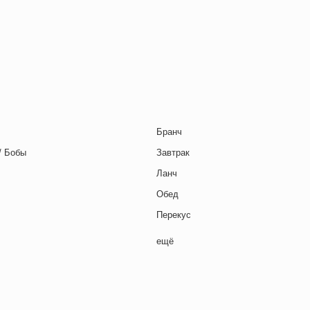
ца
траница
Бранч
/ Бобы
Завтрак
Ланч
Обед
Перекус
Полдник
ещё
Семейная кухня
Снеки
я основа
Ужин