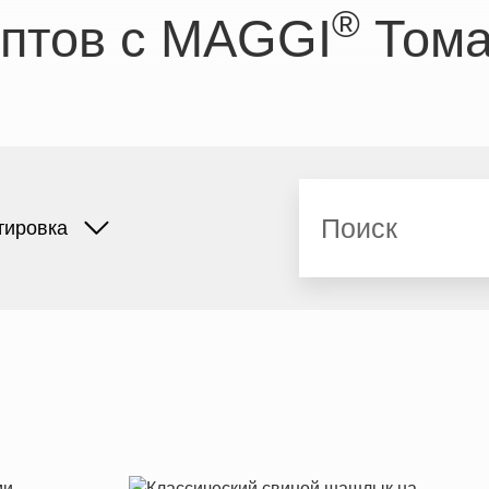
®
ептов с MAGGI
Тома
Поиск
тировка