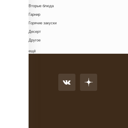
Венгерская кухня
Д
Вторые блюда
Греческая кухня
Гарнир
Грузинская кухня
Д
Горячие закуски
Еврейская кухня
Д
Десерт
Европейская кухня
Д
Другое
Индийская кухня
Комплексный обед
ещё
Испанская кухня
Напиток
Итальянская кухня
Основное блюдо
Кавказская кухня
К
Первые блюда
Китайская кухня
Салат
Корейская кухня
Суп
Кухня фьюжн
Холодные закуски
Латиноамериканская кухня
Ливанская кухня
Н
Марокканская