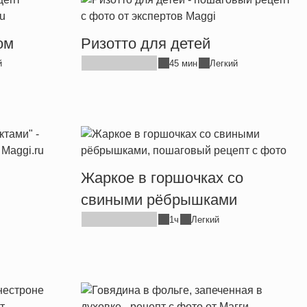
ом
Ризотто для детей
й
45 мин
Легкий
Жаркое в горшочках со
свиными рёбрышками
1ч
Легкий