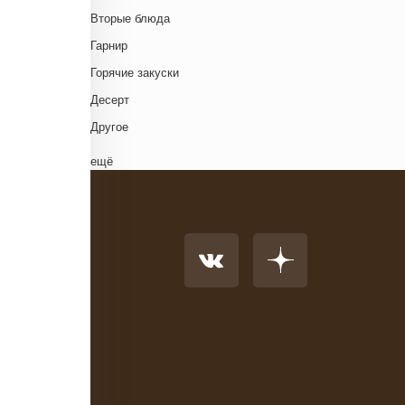
Венгерская кухня
Д
Вторые блюда
Греческая кухня
Гарнир
Грузинская кухня
Д
Горячие закуски
Еврейская кухня
Д
Десерт
Европейская кухня
Д
Другое
Индийская кухня
Комплексный обед
ещё
Испанская кухня
Напиток
Итальянская кухня
Основное блюдо
Кавказская кухня
К
Первые блюда
Китайская кухня
Салат
Корейская кухня
Суп
Кухня фьюжн
Холодные закуски
Латиноамериканская кухня
Ливанская кухня
Н
Марокканская