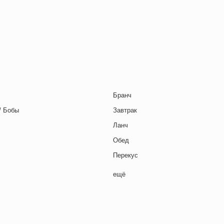
ца
траница
Бранч
/ Бобы
Завтрак
Ланч
Обед
Перекус
Полдник
ещё
Семейная кухня
Снеки
я основа
Ужин