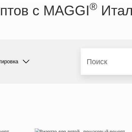
®
ептов с MAGGI
Итал
Поиск
тировка