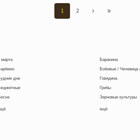
1
2
Текущая страница
Страница
Следующая страни
Последняя с
 марта
Баранина
Барбекю
Бобовые / Чечевица 
Будние дни
Говядина
Бюджетные
Грибы
Весна
Зерновые культуры
Выходные дни
Картофель
ещё
ещё
отовим с детьми
Курица
День игры
Макароны / Лапша
День матери
Молочная / Кремова