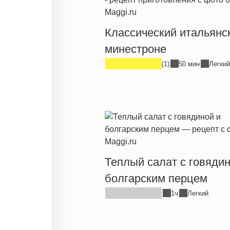
Классический итальянс
минестроне
(1)
50 мин
Легкий
Теплый салат с говядин
болгарским перцем
1ч
Легкий