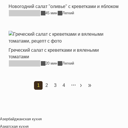
Новогодний салат "оливье" с креветками и яблоком
45 мин
Легкий
Греческий салат с креветками и вялеными
томатами
20 мин
Легкий
1
2
3
4
Текущая страница
Страница
Страница
Страница
Следующая страница
Последняя стран
Азербайджанская кухня
Азиатская кухня