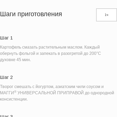
Энергетическая ценность
211.7 кКал
Жиры
8.0 г
Шаги приготовления
1ч
Белки
14.1 г
Углеводы
21.7 г
Шаг 1
Информация для одной порции
Картофель смазать растительным маслом. Каждый
обернуть фольгой и запекать в разогретой до 200°С
духовке 45 мин.
Шаг 2
Творог смешать с йогуртом, азиатским чили соусом и
®
МАГГИ
УНИВЕРСАЛЬНОЙ ПРИПРАВОЙ до однородной
консистенции.
Шаг 3