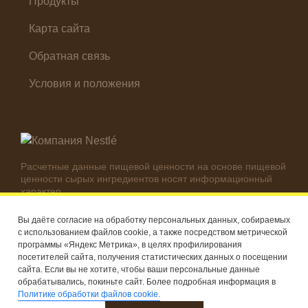
Продукты
Карта сайта
Обратная связь
Условия и положения
Расчетные данные пищевой ценности на основе пищевой
ценности сырых ингредиентов носят информационный
характер.
Реальные цифры могут отличаться в зависимости от
используемых ингредиентов.
Вы даёте согласие на обработку персональных данных, собираемых
с использованием файлов cookie, а также посредством метрической
© Компания Nestlé, 2026 г. Все права защищены
программы «Яндекс Метрика», в целях профилирования
посетителей сайта, получения статистических данных о посещении
®
Владелец товарных знаков: Société des Produits Nestlé S.A.
сайта. Если вы не хотите, чтобы ваши персональные данные
(Швейцария)
обрабатывались, покиньте сайт. Более подробная информация в
Политике обработки файлов cookie.