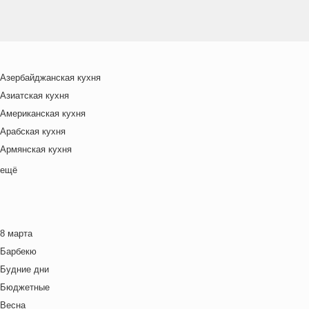
Азербайджанская кухня
Азиатская кухня
Американская кухня
Арабская кухня
Армянская кухня
Белорусская
ещё
Ближневосточная
Болгарская кухня
Британская кухня
8 марта
Венгерская кухня
Барбекю
Греческая кухня
Будние дни
Грузинская кухня
Бюджетные
Еврейская кухня
Весна