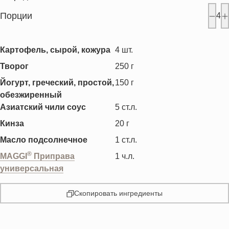
Порции
4
Картофель, сырой, кожура
4
шт.
Творог
250
г
Йогурт, греческий, простой,
150
г
обезжиренный
Азиатский чили соус
5
ст.л.
Кинза
20
г
Масло подсолнечное
1
ст.л.
®
MAGGI
Приправа
1
ч.л.
универсальная
Скопировать ингредиенты