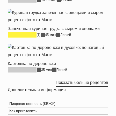
• 100% натуральные специи, овощи и зелень
масло подсолнечное
,
ароматизаторы
,
регулятор
• Подходит для различных блюд: супов, а также
кислотности (лимонная кислота)
вторых блюд из мяса, рыбы, овощей и круп
Продукт может содержать глютен (из злаков),
• Насыщенный вкус и аромат ваших блюд
Запеченная куриная грудка с сыром и овощами
молоко.
• Выгодная цена
(1)
45 мин
Легкий
Картошка по-деревенски
35 мин
Легкий
Показать больше рецептов
Дополнительная информация
Пищевая ценность (КБЖУ)
Как приготовить