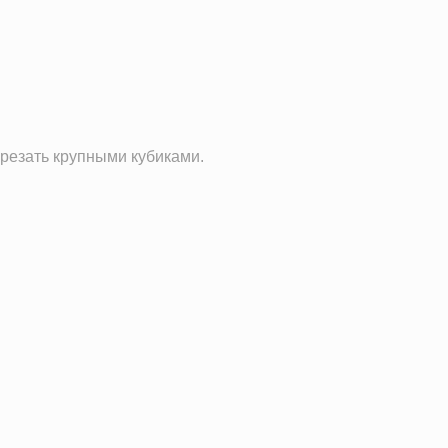
22.5 г
13.6 г
арезать крупными кубиками.