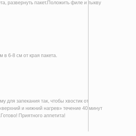
ета, развернуть пакет.Положить филе и тыкву
в 6-8 см от края пакета.
му для запекания так, чтобы хвостик от
«верхний и нижний нагрев» течение 40 минут
Готово! Приятного аппетита!