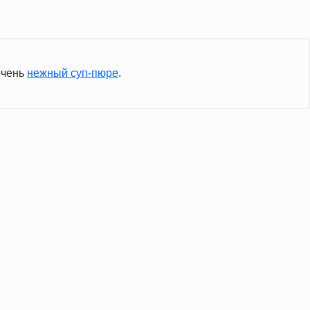
очень
нежный суп-пюре
.