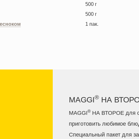
500
г
500
г
чесноком
1
пак.
®
MAGGI
НА ВТОРОЕ
®
MAGGI
НА ВТОРОЕ для со
приготовить любимое блюд
Специальный пакет для за