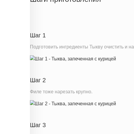
Белки
Углеводы
Информация для одной порции
Шаг 1
Подготовить ингредиенты Тыкву очистить и н
Шаг 2
Филе тоже нарезать крупно.
Шаг 3