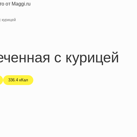
с курицей
еченная с курицей
336.4 кКал