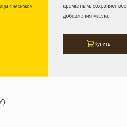
ароматным, сохраняет все 
добавления масла.
Купить
У)
336.4 кКал
21.2 г