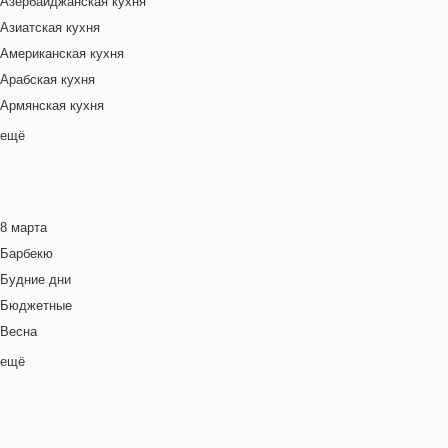
Азербайджанская кухня
Азиатская кухня
Американская кухня
Арабская кухня
Армянская кухня
Белорусская
ещё
Ближневосточная
Болгарская кухня
Британская кухня
8 марта
Венгерская кухня
Барбекю
Греческая кухня
Будние дни
Грузинская кухня
Бюджетные
Еврейская кухня
Весна
Европейская кухня
Выходные дни
ещё
Индийская кухня
Готовим с детьми
Испанская кухня
День игры
Итальянская кухня
День матери
Кавказская кухня