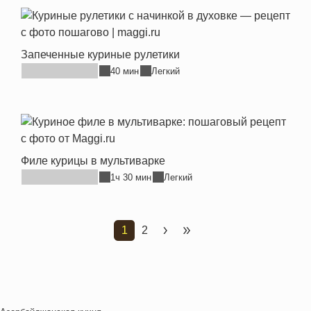
Запеченные куриные рулетики
40 мин
Легкий
Филе курицы в мультиварке
1ч 30 мин
Легкий
1
2
Текущая страница
Страница
Следующая страница
Последняя страница