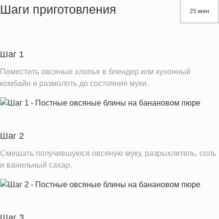
Жиры
8.2 г
Шаги приготовления
25 мин
Белки
8.9 г
Углеводы
73.5 г
Пищевые волокна
9.2 г
Шаг 1
Натрий
672.8 мг
Поместить овсяные хлопья в блендер или кухонный
Кальций
530.1 мг
комбайн и размолоть до состояния муки.
Железо
15.3 мг
Калий
1155.8 мг
Насыщенные жиры
3.5 г
Шаг 2
Добавленный сахар
0.3 ч.л.
Смешать получившуюся овсяную муку, разрыхлитель, соль
и ванильный сахар.
Информация для одной порции
Шаг 3