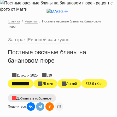
Перейти к основному содержанию
Главная
Рецепты
Постные овсяные блины на банановом
пюре
Завтрак
Европейская кухня
Постные овсяные блины на
банановом пюре
11 июля 2025
319
25 мин
Легкий
373.9 кКал
Добавить в избранное
Поделиться: