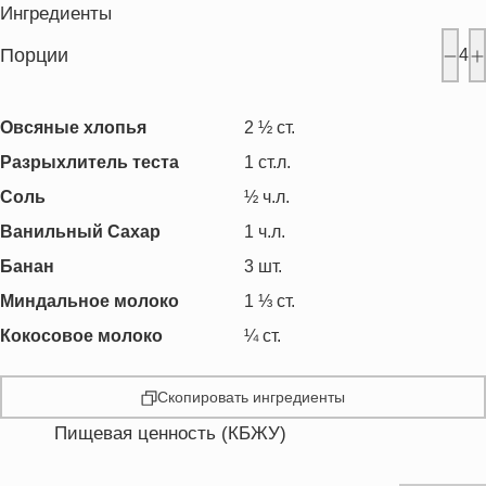
Ингредиенты
Порции
4
Овсяные хлопья
2 ½
ст.
Разрыхлитель теста
1
ст.л.
Соль
½
ч.л.
Ванильный Сахар
1
ч.л.
Банан
3
шт.
Миндальное молоко
1 ⅓
ст.
Кокосовое молоко
¼
ст.
Скопировать ингредиенты
Пищевая ценность (КБЖУ)
Энергетическая ценность
373.9 кКал