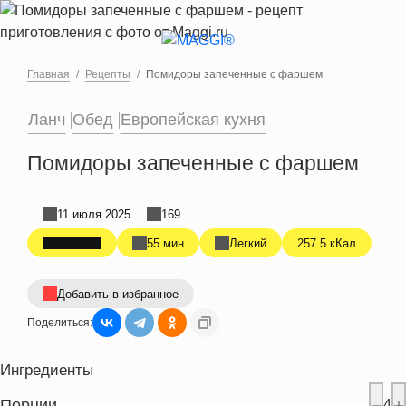
Перейти к основному содержанию
Главная
Рецепты
Помидоры запеченные с фаршем
Ланч
Обед
Европейская кухня
Помидоры запеченные с фаршем
11 июля 2025
169
55 мин
Легкий
257.5 кКал
Добавить в избранное
Поделиться:
Ингредиенты
Порции
4