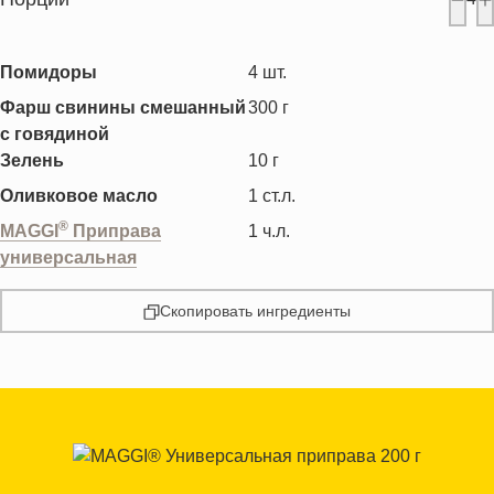
Помидоры
4
шт.
Фарш свинины смешанный
300
г
с говядиной
Зелень
10
г
Оливковое масло
1
ст.л.
®
MAGGI
Приправа
1
ч.л.
универсальная
Скопировать ингредиенты