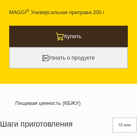
®
MAGGI
Универсальная приправа 200 г
Купить
Узнать о продукте
Пищевая ценность (КБЖУ)
Энергетическая ценность
257.5 кКал
Жиры
21.2 г
Шаги приготовления
55 мин
Белки
13.2 г