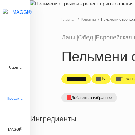
Перейти к основному содержанию
Главная
Рецепты
Пельмени с гречкой
Ланч
Обед
Европейская 
Пельмени с
Рецепты
1ч
Сложны
Добавить в избранное
Продукты
Ингредиенты
®
MAGGI