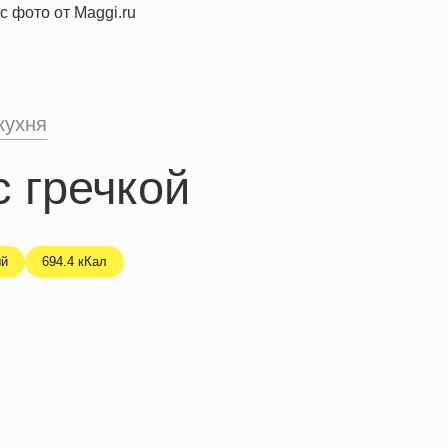
кухня
 гречкой
й
694.4 кКал