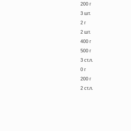
200
г
3
шт.
2
г
2
шт.
400
г
500
г
3
ст.л.
0
г
200
г
2
ст.л.