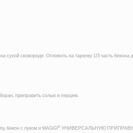
22.3 мг
16.4 мг
3.8 мг
259.4 мг
19.1 мкг
0.0 IU
на сухой сковороде. Отложить на тарелку 1/3 часть бекона
0.0 мг
8.9 г
йоран, приправить солью и перцем.
®
пу, бекон с луком и MAGGI
УНИВЕРСАЛЬНУЮ ПРИПРАВУ