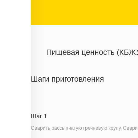
Пищевая ценность (КБЖ
Энергетическая ценность
Жиры
Шаги приготовления
Белки
Углеводы
Пищевые волокна
Сахар
Шаг 1
Холестерин
Сварить рассыпчатую гречневую крупу. Сварит
Натрий