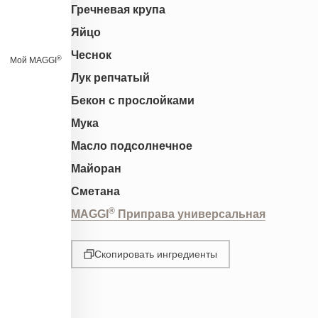
Гречневая крупа
Яйцо
Чеснок
®
Мой MAGGI
Лук репчатый
Бекон с прослойками
Мука
Масло подсолнечное
Майоран
Сметана
®
MAGGI
Приправа универсальная
Скопировать ингредиенты