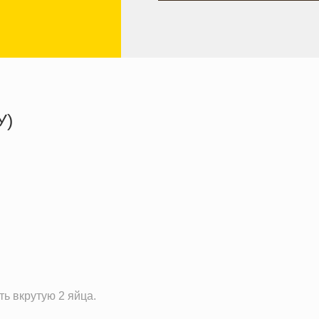
У)
694.4 кКал
34.6 г
26.5 г
68.8 г
2.7 г
0.6 г
51.0 мг
ь вкрутую 2 яйца.
2.0 мг