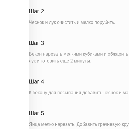
Магний
Шаг 2
Кальций
Железо
Чеснок и лук очистить и мелко порубить.
Калий
Фолиевая кислота
Шаг 3
Витамин Д
Бекон нарезать мелкими кубиками и обжарить 
Витамин Е
лук и готовить еще 2 минуты.
Насыщенные жиры
Информация для одной порции
Шаг 4
К бекону для посыпания добавить чеснок и ма
Шаг 5
Яйца мелко нарезать. Добавить гречневую кру