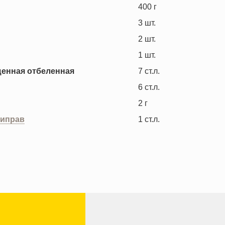
400
г
3
шт.
2
шт.
1
шт.
щенная отбеленная
7
ст.л.
6
ст.л.
2
г
риправ
1
ст.л.