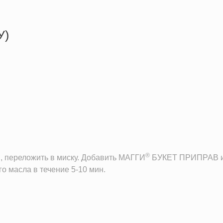
У)
606.5 кКал
34.2 г
26.8 г
47.4 г
®
и, переложить в миску. Добавить МАГГИ
БУКЕТ ПРИПРАВ и 
го масла в течение 5-10 мин.