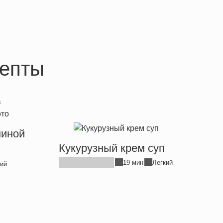
епты
ниной
Кукурузный крем суп
19 мин
Легкий
ий