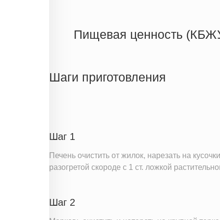
Пищевая ценность (КБЖ
Энергетическая ценность
Жиры
Шаги приготовления
Белки
Углеводы
Информация для одной порции
Шаг 1
Печень очистить от жилок, нарезать на кусочк
разогретой скороде с 1 ст. ложкой растительно
Шаг 2