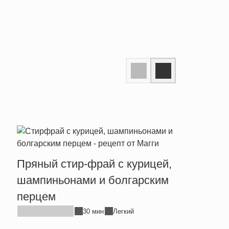
Пряный стир-фрай с курицей,
Тепл
шампиньонами и болгарским
брын
перцем
30 мин
Легкий