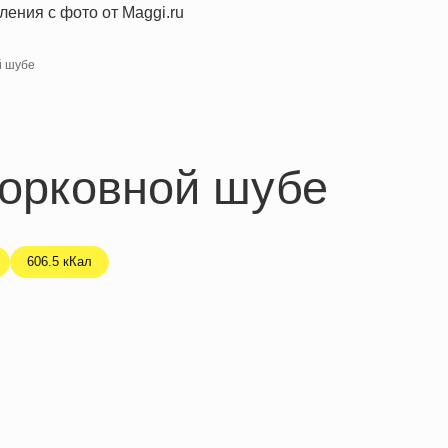
й шубе
морковной шубе
606.5 кКал