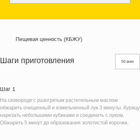
Пищевая ценность (КБЖУ)
Энергетическая ценность
376.2 кКал
Жиры
19.6 г
Шаги приготовления
50 мин
Белки
29.7 г
Углеводы
20.9 г
Шаг 1
Информация для одной порции
На сковороде с разогретым растительным маслом
обжарить очищенный и измельченный лук 3 минуты. Курицу
нарезать небольшими кубиками и соединить с луком.
Обжарить 5 минут до образования золотистой корочки.