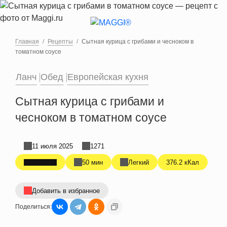
Перейти к основному содержанию
Главная
Рецепты
Сытная курица с грибами и чесноком в
томатном соусе
Ланч
Обед
Европейская кухня
Сытная курица с грибами и
чесноком в томатном соусе
11 июля 2025
1271
50 мин
Легкий
376.2 кКал
Добавить в избранное
Поделиться: