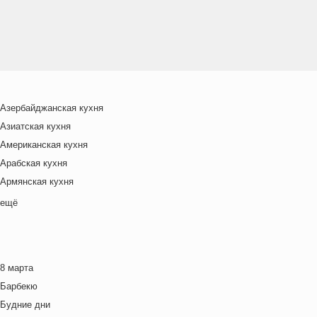
Азербайджанская кухня
Азиатская кухня
Американская кухня
Арабская кухня
Армянская кухня
Белорусская
ещё
Ближневосточная
Болгарская кухня
Британская кухня
8 марта
Венгерская кухня
Барбекю
Греческая кухня
Будние дни
Грузинская кухня