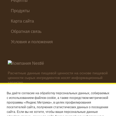
Рецепты
Продукты
Карта сайта
Обратная связь
Условия и положения
Расчетные данные пищевой ценности на основе пищевой
ценности сырых ингредиентов носят информационный
характер.
Реальные цифры могут отличаться в зависимости от
используемых ингредиентов.
Вы даёте согласие на обработку персональных данных, собираемых
с использованием файлов cookie, а также посредством метрической
© Компания Nestlé, 2026 г. Все права защищены
программы «Яндекс Метрика», в целях профилирования
посетителей сайта, получения статистических данных о посещении
®
Владелец товарных знаков: Société des Produits Nestlé S.A.
сайта. Если вы не хотите, чтобы ваши персональные данные
(Швейцария)