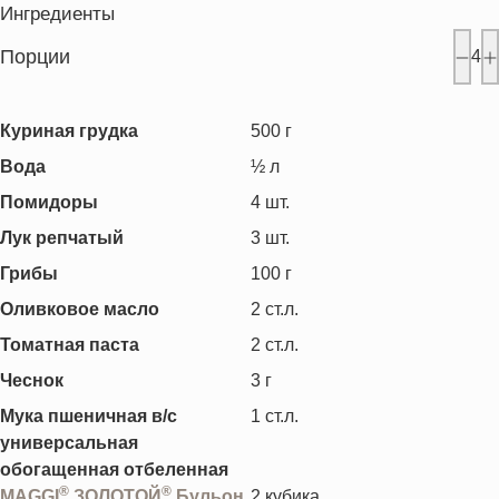
Ингредиенты
Порции
4
Куриная грудка
500
г
Вода
½
л
Помидоры
4
шт.
Лук репчатый
3
шт.
Грибы
100
г
Оливковое масло
2
ст.л.
Томатная паста
2
ст.л.
Чеснок
3
г
Мука пшеничная в/с
1
ст.л.
универсальная
обогащенная отбеленная
®
®
MAGGI
ЗОЛОТОЙ
Бульон
2
кубика