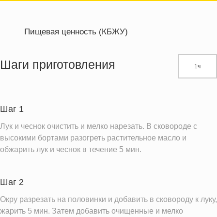
Пищевая ценность (КБЖУ)
Энергетическая ценность
219.7 кКал
Жиры
9.1 г
Шаги приготовления
1ч
Белки
6.9 г
Углеводы
31.7 г
Шаг 1
Информация для одной порции
Лук и чеснок очистить и мелко нарезать. В сковороде с
высокими бортами разогреть растительное масло и
обжарить лук и чеснок в течение 5 мин.
Шаг 2
Окру разрезать на половинки и добавить в сковороду к луку,
жарить 5 мин. Затем добавить очищенные и мелко