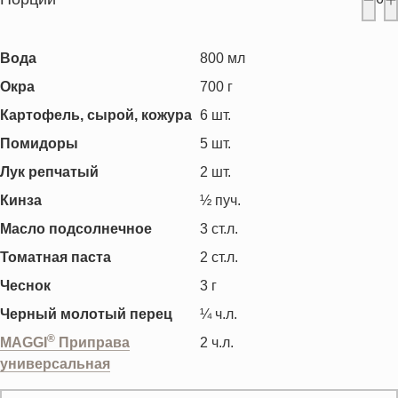
Вода
800
мл
Окра
700
г
Картофель, сырой, кожура
6
шт.
Помидоры
5
шт.
Лук репчатый
2
шт.
Кинза
½
пуч.
Масло подсолнечное
3
ст.л.
Томатная паста
2
ст.л.
Чеснок
3
г
Черный молотый перец
¼
ч.л.
®
MAGGI
Приправа
2
ч.л.
универсальная