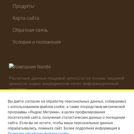
Продукты
Карта сайта
Обратная связь
Условия и положения
Расчетные данные пищевой ценности на основе пищевой
ценности сырых ингредиентов носят информационный
характер.
Реальные цифры могут отличаться в зависимости от
используемых ингредиентов.
Вы даёте согласие на обработку персональных данных, собираемых
с использованием файлов cookie, а также посредством метрической
© Компания Nestlé, 2026 г. Все права защищены
программы «Яндекс Метрика», в целях профилирования
посетителей сайта, получения статистических данных о посещении
®
Владелец товарных знаков: Société des Produits Nestlé S.A.
сайта. Если вы не хотите, чтобы ваши персональные данные
(Швейцария)
обрабатывались, покиньте сайт. Более подробная информация в
Политике обработки файлов cookie.