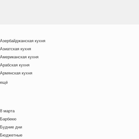
Азербайджанская кухня
Азиатская кухня
Американская кухня
Арабская кухня
Армянская кухня
Белорусская
ещё
Ближневосточная
Болгарская кухня
Британская кухня
8 марта
Венгерская кухня
Барбекю
Греческая кухня
Будние дни
Грузинская кухня
Бюджетные
Еврейская кухня