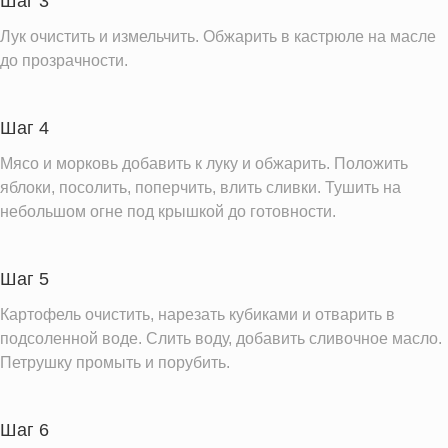
Шаг 3
Фолиевая кислота
42.2 мкг
Лук очистить и измельчить. Обжарить в кастрюле на масле
Витамин С
21.1 мг
до прозрачности.
Витамин А
386.3 IU
Витамин Д
0.1 IU
Шаг 4
Витамин Е
1.2 мг
Мясо и морковь добавить к луку и обжарить. Положить
Насыщенные жиры
7.3 г
яблоки, посолить, поперчить, влить сливки. Тушить на
небольшом огне под крышкой до готовности.
Информация для одной порции
Шаг 5
Картофель очистить, нарезать кубиками и отварить в
подсоленной воде. Слить воду, добавить сливочное масло.
Петрушку промыть и порубить.
Шаг 6