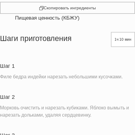
Скопировать ингредиенты
Пищевая ценность (КБЖУ)
Энергетическая ценность
368.7 кКал
Жиры
15.7 г
Шаги приготовления
1ч 10 мин
Белки
33.7 г
Углеводы
23.7 г
Пищевые волокна
4.5 г
Шаг 1
Холестерин
100.5 мг
Филе бедра индейки нарезать небольшими кусочками.
Вода
282.9 г
Натрий
199.6 мг
Шаг 2
Магний
68.6 мг
Морковь очистить и нарезать кубиками. Яблоко вымыть и
Кальций
104.9 мг
нарезать дольками, удаляя сердцевинку.
Железо
4.2 мг
Калий
906.5 мг