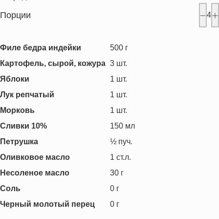
Порции
4
Филе бедра индейки
500
г
Картофель, сырой, кожура
3
шт.
Яблоки
1
шт.
Лук репчатый
1
шт.
Морковь
1
шт.
Сливки 10%
150
мл
Петрушка
½
пуч.
Оливковое масло
1
ст.л.
Несоленое масло
30
г
Соль
0
г
Черный молотый перец
0
г