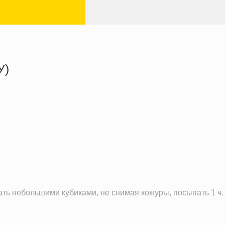
У)
280.3 кКал
18.1 г
4.6 г
28.3 г
ть небольшими кубиками, не снимая кожуры, посыпать 1 ч.