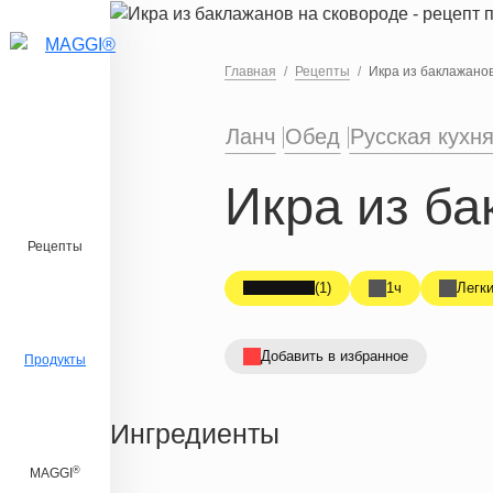
Перейти к основному содержанию
Главная
Рецепты
Икра из баклажано
Ланч
Обед
Русская кухн
Икра из ба
Рецепты
(1)
1ч
Легк
Добавить в избранное
Продукты
Ингредиенты
®
MAGGI