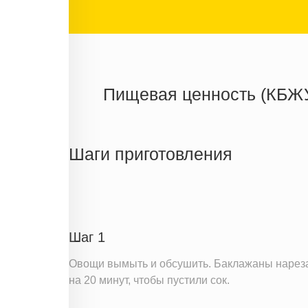
Пищевая ценность (КБЖ
Энергетическая ценность
Жиры
Шаги приготовления
Белки
Углеводы
Информация для одной порции
Шаг 1
Овощи вымыть и обсушить. Баклажаны нареза
на 20 минут, чтобы пустили сок.