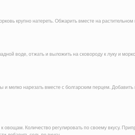
морковь крупно натереть. Обжарить вместе на растительном 
дной воде, отжать и выложить на сковороду к луку и морк
ы и мелко нарезать вместе с болгарским перцем. Добавить 
 к овощам. Количество регулировать по своему вкусу. Припр
ти добавить соль по вкусу.