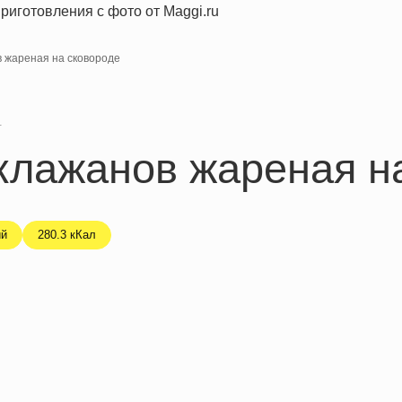
в жареная на сковороде
я
клажанов жареная н
ий
280.3 кКал