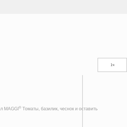
1ч
®
 л MAGGI
Томаты, базилик, чеснок и оставить