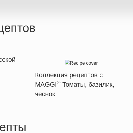
цептов
сской
Коллекция рецептов с
®
MAGGI
Томаты, базилик,
чеснок
епты