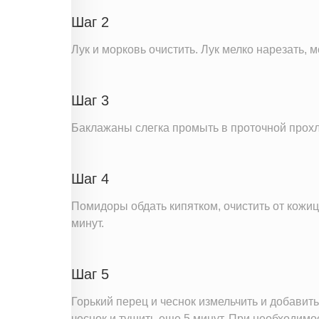
Шаг 2
Лук и морковь очистить. Лук мелко нарезать, 
Шаг 3
Баклажаны слегка промыть в проточной прохла
Шаг 4
Помидоры обдать кипятком, очистить от кожиц
минут.
Шаг 5
Горький перец и чеснок измельчить и добавить
чеснок и тушить еще 5 минут. При необходимос