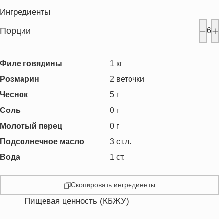
Ингредиенты
Порции
6
Филе говядины
1
кг
Розмарин
2
веточки
Чеснок
5
г
Соль
0
г
Молотый перец
0
г
Подсолнечное масло
3
ст.л.
Вода
1
ст.
Скопировать ингредиенты
Пищевая ценность (КБЖУ)
Энергетическая ценность
411.1 кКал