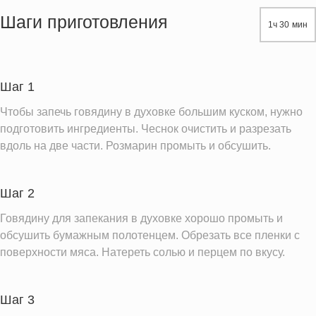
Жиры
22.6 г
Шаги приготовления
1ч 30 мин
Белки
50.7 г
Углеводы
1.9 г
Пищевые волокна
0.4 г
Шаг 1
Сахар
0.0 г
Чтобы запечь говядину в духовке большим куском, нужно
Холестерин
150.3 мг
подготовить ингредиенты. Чеснок очистить и разрезать
вдоль на две части. Розмарин промыть и обсушить.
Вода
158.3 г
Натрий
104.7 мг
Шаг 2
Магний
36.9 мг
Кальций
Говядину для запекания в духовке хорошо промыть и
44.3 мг
обсушить бумажным полотенцем. Обрезать все пленки с
Железо
6.2 мг
поверхности мяса. Натереть солью и перцем по вкусу.
Калий
674.0 мг
Фолиевая кислота
15.5 мкг
Шаг 3
Витамин С
1.8 мг