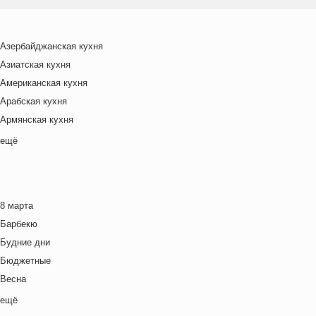
Азербайджанская кухня
Азиатская кухня
Американская кухня
Арабская кухня
Армянская кухня
Белорусская
ещё
Ближневосточная
Болгарская кухня
Британская кухня
8 марта
Венгерская кухня
Барбекю
Греческая кухня
Будние дни
Грузинская кухня
Бюджетные
Еврейская кухня
Весна
Европейская кухня
Выходные дни
ещё
Индийская кухня
Готовим с детьми