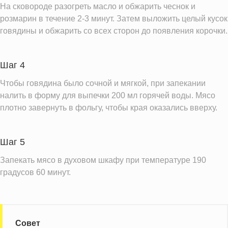
На сковороде разогреть масло и обжарить чеснок и
Витамин А
5.2 IU
розмарин в течение 2-3 минут. Затем выложить целый кусок
Витамин Д
0.2 IU
говядины и обжарить со всех сторон до появления корочки.
Витамин Е
3.6 мг
Насыщенные жиры
6.8 г
Шаг 4
Чтобы говядина было сочной и мягкой, при запекании
Информация для одной порции
налить в форму для выпечки 200 мл горячей воды. Мясо
плотно завернуть в фольгу, чтобы края оказались вверху.
Шаг 5
Запекать мясо в духовом шкафу при температуре 190
градусов 60 минут.
Совет