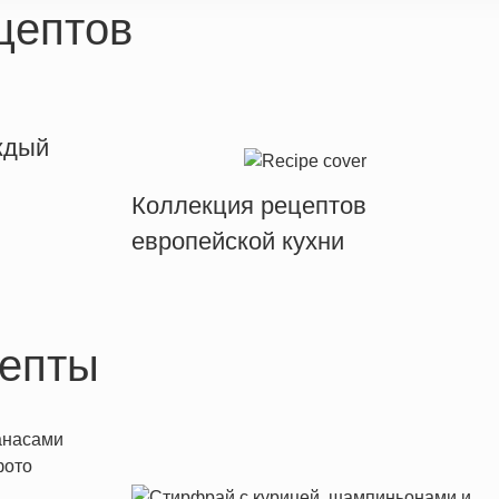
цептов
ждый
Коллекция рецептов
европейской кухни
епты