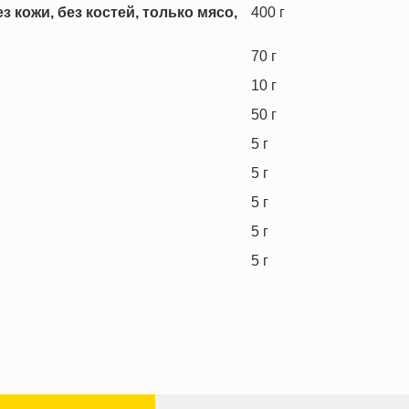
 кожи, без костей, только мясо,
400
г
70
г
10
г
50
г
5
г
5
г
5
г
5
г
5
г