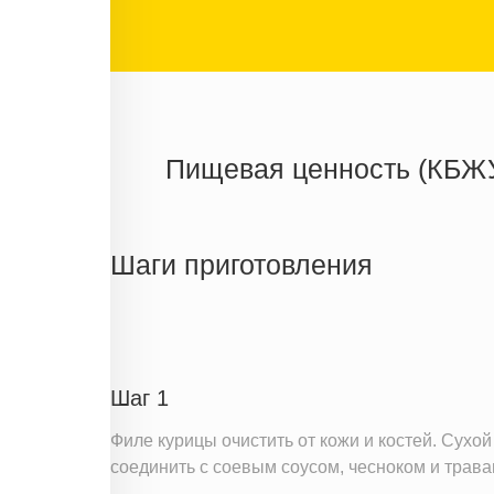
Пищевая ценность (КБЖ
Энергетическая ценность
Жиры
Шаги приготовления
Белки
Углеводы
Информация для одной порции
Шаг 1
Филе курицы очистить от кожи и костей. Сухой
соединить с соевым соусом, чесноком и трава