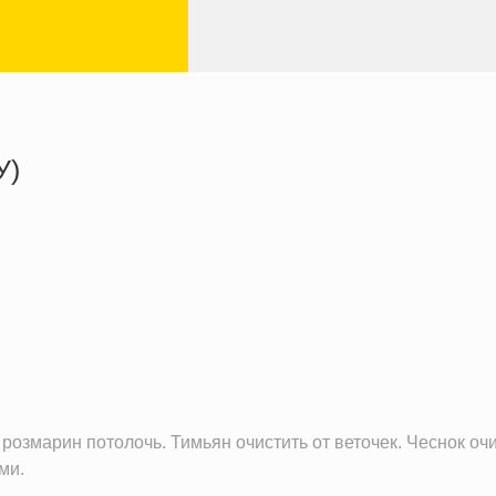
У)
252.1 кКал
15.3 г
24.7 г
3.3 г
 розмарин потолочь. Тимьян очистить от веточек. Чеснок оч
ми.