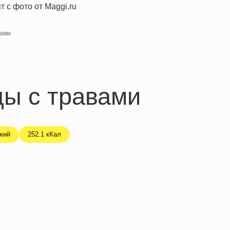
вами
цы с травами
кий
252.1 кКал