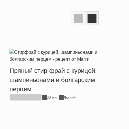
Пряный стир-фрай с курицей,
Тепл
шампиньонами и болгарским
брын
перцем
30 мин
Легкий