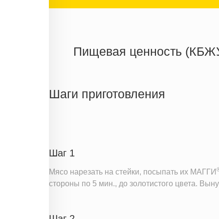
Пищевая ценность (КБЖ
Энергетическая ценность
Жиры
Шаги приготовления
Белки
Углеводы
Информация для одной порции
Шаг 1
Мясо нарезать на стейки, посыпать их МАГГИ
стороны по 5 мин., до золотистого цвета. Выну
Шаг 2