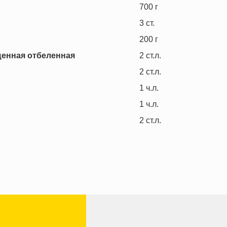
700
г
3
ст.
200
г
щенная отбеленная
2
ст.л.
2
ст.л.
1
ч.л.
1
ч.л.
2
ст.л.