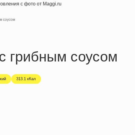
м соусом
с грибным соусом
кий
313.1 кКал