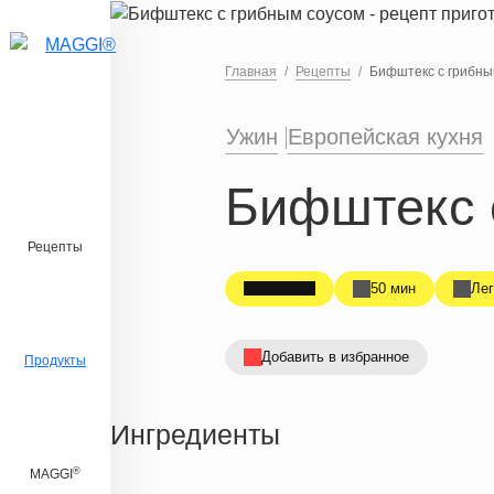
Перейти к основному содержанию
Главная
Рецепты
Бифштекс с грибны
Ужин
Европейская кухня
Бифштекс 
Рецепты
50 мин
Лег
Добавить в избранное
Продукты
Ингредиенты
®
MAGGI