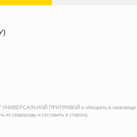
У)
313.1 кКал
15.1 г
32.7 г
12.3 г
®
УНИВЕРСАЛЬНОЙ ПРИПРАВОЙ и обжарить в сковороде с 
ть из сковороды и отставить в сторону.