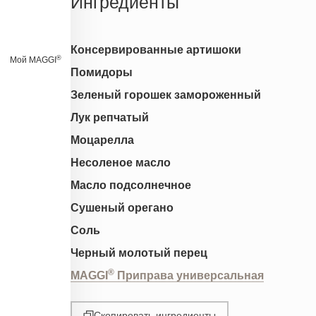
Ингредиенты
Консервированные артишоки
®
Мой MAGGI
Помидоры
Зеленый горошек замороженный
Лук репчатый
Моцарелла
Несоленое масло
Масло подсолнечное
Сушеный орегано
Соль
Черный молотый перец
®
MAGGI
Приправа универсальная
Скопировать ингредиенты