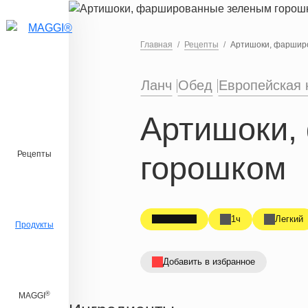
Перейти к основному содержанию
Главная
Рецепты
Артишоки, фаршир
Ланч
Обед
Европейская 
Артишоки,
Рецепты
горошком
1ч
Легкий
Продукты
Добавить в избранное
®
MAGGI