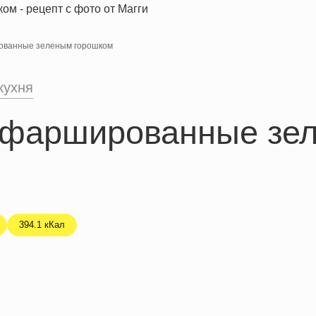
ованные зеленым горошком
кухня
 фаршированные зе
394.1 кКал