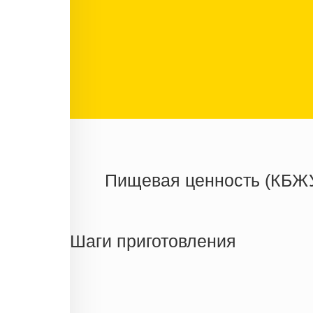
Пищевая ценность (КБЖ
Энергетическая ценность
Жиры
Шаги приготовления
Белки
Углеводы
Информация для одной порции