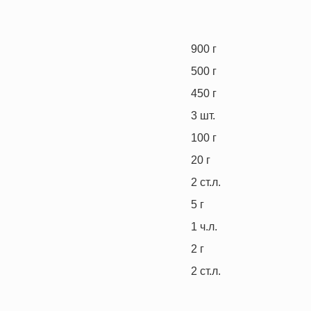
900
г
500
г
450
г
3
шт.
100
г
20
г
2
ст.л.
5
г
1
ч.л.
2
г
2
ст.л.