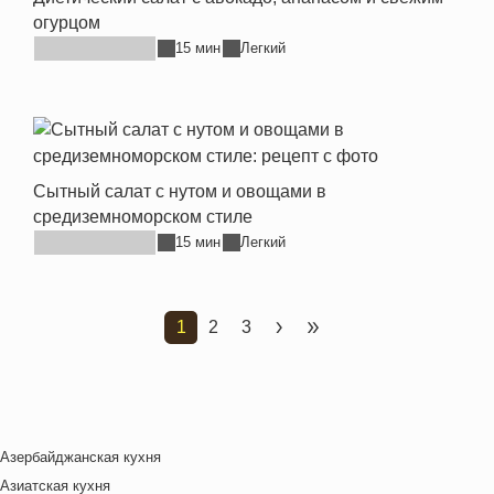
огурцом
15 мин
Легкий
Сытный салат с нутом и овощами в
средиземноморском стиле
15 мин
Легкий
1
2
3
Текущая страница
Страница
Страница
Следующая страница
Последняя страница
Азербайджанская кухня
Азиатская кухня