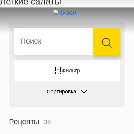
Легкие салаты
Перейти к основному содержанию
Поиск
Фильтр
Сортировка
Рецепты
36