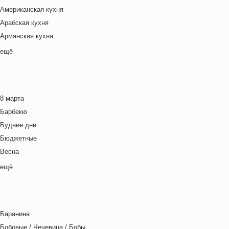
Американская кухня
Арабская кухня
Армянская кухня
Белорусская
ещё
Ближневосточная
Болгарская кухня
Британская кухня
8 марта
Венгерская кухня
Барбекю
Греческая кухня
Будние дни
Грузинская кухня
Бюджетные
Еврейская кухня
Весна
Европейская кухня
Выходные дни
ещё
Индийская кухня
Готовим с детьми
Испанская кухня
День игры
Итальянская кухня
День матери
Кавказская кухня
Баранина
День отца
Китайская кухня
Бобовые / Чечевица / Бобы