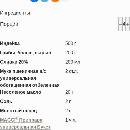
Ингредиенты
Порции
4
Индейка
500
г
Грибы, белые, сырые
200
г
Сливки 20%
200
мл
Мука пшеничная в/с
2
ст.л.
универсальная
обогащенная отбеленная
Несоленое масло
20
г
Соль
2
г
Молотый перец
2
г
®
MAGGI
Приправа
1
ч.л.
универсальная Букет