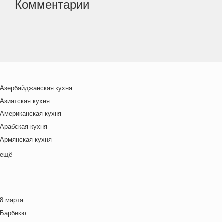
Комментарии
Азербайджанская кухня
Азиатская кухня
Американская кухня
Арабская кухня
Армянская кухня
Белорусская
ещё
Ближневосточная
Болгарская кухня
Британская кухня
8 марта
Венгерская кухня
Барбекю
Греческая кухня