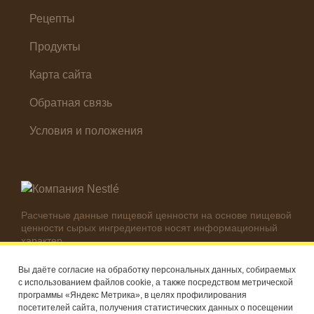
Холодные закуски
Рецепты
Продукты
Карта сайта
Обратная связь
Условия и положения
Расчетные данные пищевой ценности на основе пищевой
ценности сырых ингредиентов носят информационный
характер.
Реальные цифры могут отличаться в зависимости от
используемых ингредиентов.
Вы даёте согласие на обработку персональных данных, собираемых
с использованием файлов cookie, а также посредством метрической
© Компания Nestlé, 2026 г. Все права защищены
программы «Яндекс Метрика», в целях профилирования
посетителей сайта, получения статистических данных о посещении
®
Владелец товарных знаков: Société des Produits Nestlé S.A.