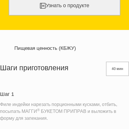
Узнать о продукте
Пищевая ценность (КБЖУ)
Энергетическая ценность
426.9 кКал
Жиры
26.7 г
Шаги приготовления
40 мин
Белки
32.4 г
Углеводы
14.3 г
Шаг 1
Информация для одной порции
Филе индейки нарезать порционными кусками, отбить,
®
посыпать МАГГИ
БУКЕТОМ ПРИПРАВ и выложить в
форму для запекания.