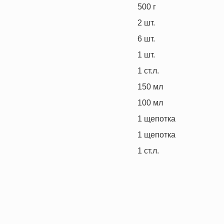
500
г
2
шт.
6
шт.
1
шт.
1
ст.л.
150
мл
100
мл
1
щепотка
1
щепотка
1
ст.л.