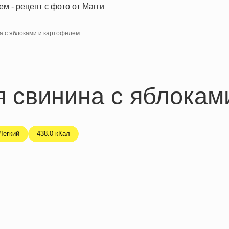
а с яблоками и картофелем
я свинина с яблокам
Легкий
438.0 кКал