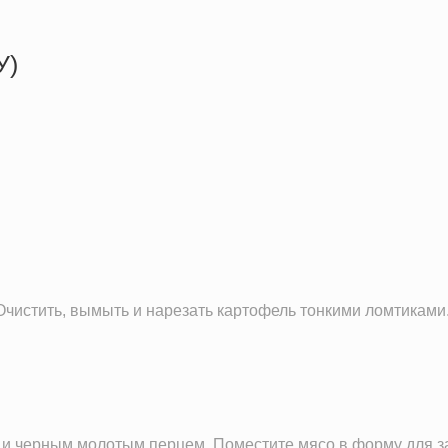
У)
438.0 кКал
16.7 г
31.5 г
40.2 г
Очистить, вымыть и нарезать картофель тонкими ломтиками
 и черным молотым перцем. Поместите мясо в форму для з