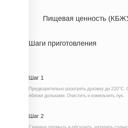
Пищевая ценность (КБЖ
Энергетическая ценность
Жиры
Шаги приготовления
Белки
Углеводы
Информация для одной порции
Шаг 1
Предварительно разогреть духовку до 220°C. 
яблоки дольками. Очистить и измельчить лук.
Шаг 2
Свинину промыть и обсушить, натереть солью