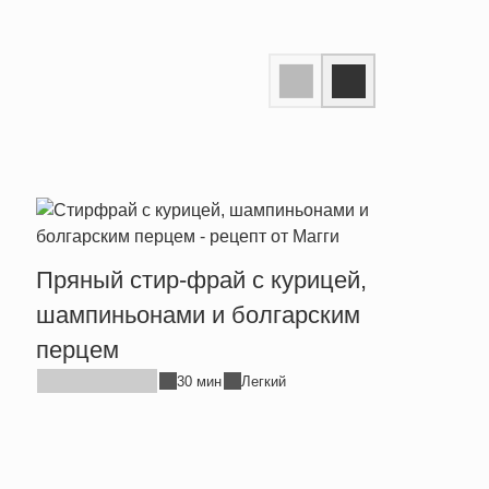
Пряный стир-фрай с курицей,
Тепл
шампиньонами и болгарским
брын
перцем
30 мин
Легкий