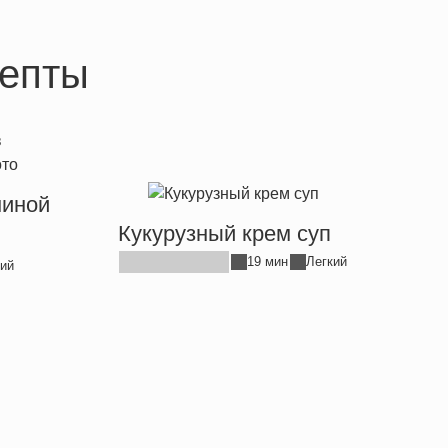
епты
ниной
Кукурузный крем суп
19 мин
Легкий
ий