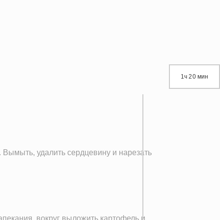
1ч 20 мин
. Вымыть, удалить сердцевину и нарезать
апекания, вокруг выложить картофель и